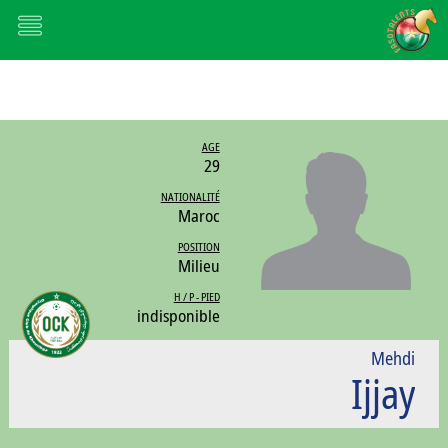
AGE
29
NATIONALITÉ
Maroc
POSITION
Milieu
H / P - PIED
indisponible
Mehdi
Ijjay