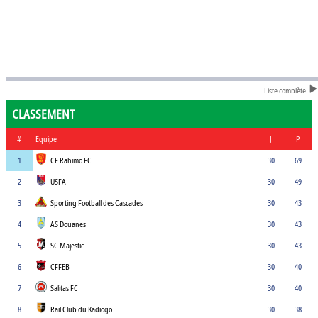
Liste complète
CLASSEMENT
#
Equipe
J
P
1
CF Rahimo FC
30
69
2
USFA
30
49
3
Sporting Football des Cascades
30
43
4
AS Douanes
30
43
5
SC Majestic
30
43
6
CFFEB
30
40
7
Salitas FC
30
40
8
Rail Club du Kadiogo
30
38