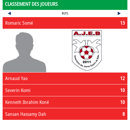
CLASSEMENT DES JOUEURS
BUTS
Romaric Somé
13
Arnaud Yao
12
Severin Komi
10
Kenneth Ibrahim Koné
10
Sansan Hassamy Dah
8