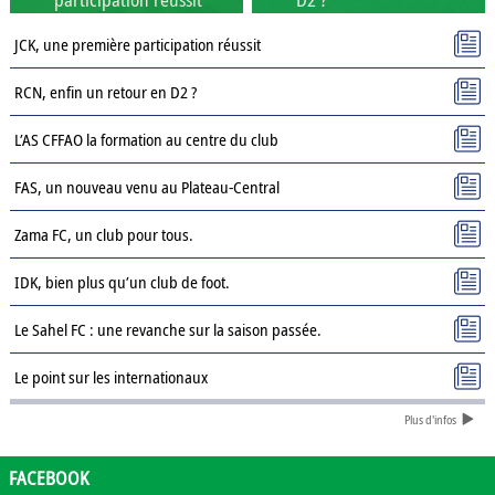
JCK, une première participation réussit
RCN, enfin un retour en D2 ?
L’AS CFFAO la formation au centre du club
FAS, un nouveau venu au Plateau-Central
Zama FC, un club pour tous.
IDK, bien plus qu’un club de foot.
Le Sahel FC : une revanche sur la saison passée.
Le point sur les internationaux
Plus d'infos
Présentation des clubs de D3 : AJSD
Présentation des clubs de D3 : ASPC Tenkodogo
FACEBOOK