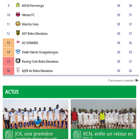
9
ASFA/Yennenga
30
38
10
Vitesse FC
30
37
11
Réal du Faso
30
37
12
ASF Bobo-Dioulasso
30
37
13
AS SONABEL
30
36
14
Etoile Filante Ouagadougou
30
33
15
Racing Club Bobo-Dioulasso
30
27
16
AJEB de Bobo-Dioulasso
30
26
Classement complet
ACTUS
JCK, une première
RCN, enfin un retour en
participation réussit
D2 ?