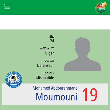
AGE
24
NATIONALITÉ
Niger
POSITION
Défenseur
H / P - PIED
indisponible
19
Mohamed Abdourahmane
Moumouni