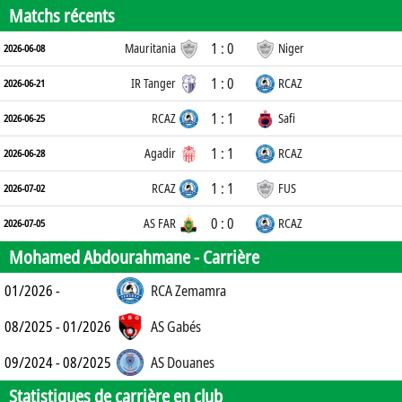
Matchs récents
1 : 0
Mauritania
Niger
2026-06-08
1 : 0
IR Tanger
RCAZ
2026-06-21
1 : 1
RCAZ
Safi
2026-06-25
1 : 1
Agadir
RCAZ
2026-06-28
1 : 1
RCAZ
FUS
2026-07-02
0 : 0
AS FAR
RCAZ
2026-07-05
Mohamed Abdourahmane -
Carrière
01/2026 -
RCA Zemamra
08/2025 - 01/2026
AS Gabés
09/2024 - 08/2025
AS Douanes
Statistiques de carrière en club