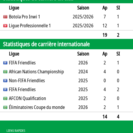
Ligue
Saison
Ap
SI
SO
Botola Pro Inwi 1
B
B
A
CJ
2025/2026
2J
CR
Min
7
1
1
Ligue Professionnelle 1
6
1
1
2025/2026
0
0
499
12
1
0
1
0
1
2
0
1
985
19
2
Statistiques de carrière internationale
1
7
1
1
3
0
1
1484
Ligue
Saison
Ap
SI
SO
FIFA Friendlies
B
B
A
CJ
2J
2026
CR
Min
2
1
0
African Nations Championship
3
0
0
0
0
2024
0
146
4
0
0
Non-FIFA Friendlies
0
0
0
0
0
2025
0
360
0
0
0
FIFA Friendlies
1
0
0
0
0
2025
0
0
4
2
0
AFCON Qualification
2
0
0
0
0
2025
0
188
2
0
0
Éliminatoires Coupe du monde
2
0
0
0
0
2026
0
180
2
1
0
4
0
0
0
0
0
145
14
4
0
12
0
0
0
0
0
1019
LIENS RAPIDES