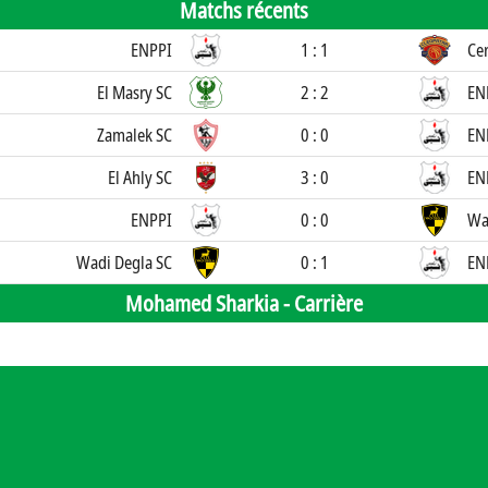
Matchs récents
ENPPI
1 : 1
Ce
El Masry SC
2 : 2
EN
Zamalek SC
0 : 0
EN
El Ahly SC
3 : 0
EN
ENPPI
0 : 0
Wa
Wadi Degla SC
0 : 1
EN
Mohamed Sharkia -
Carrière