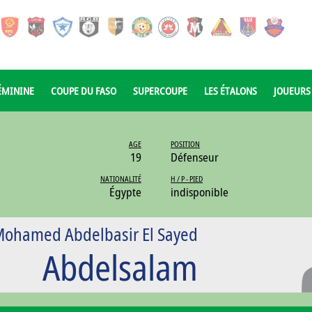
ÉMININE
COUPE DU FASO
SUPERCOUPE
LES ÉTALONS
JOUEURS
AGE
POSITION
19
Défenseur
NATIONALITÉ
H / P - PIED
Égypte
indisponible
ohamed Abdelbasir El Sayed
Abdelsalam