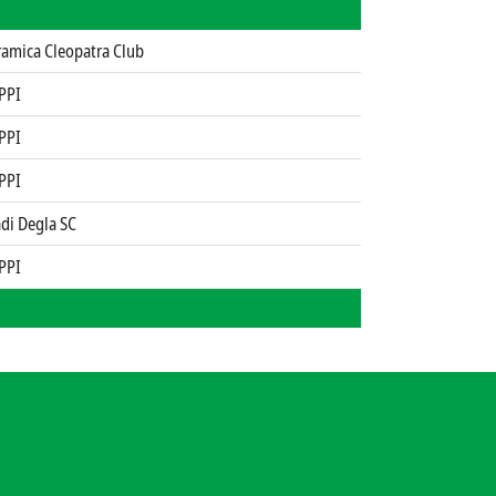
ramica Cleopatra Club
PPI
PPI
PPI
di Degla SC
PPI