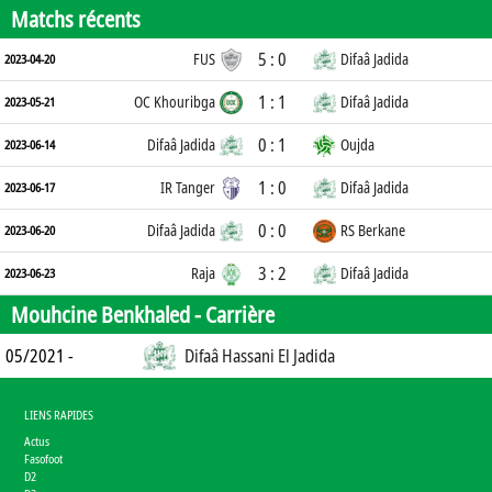
Matchs récents
5 : 0
FUS
Difaâ Jadida
2023-04-20
1 : 1
OC Khouribga
Difaâ Jadida
2023-05-21
0 : 1
Difaâ Jadida
Oujda
2023-06-14
1 : 0
IR Tanger
Difaâ Jadida
2023-06-17
0 : 0
Difaâ Jadida
RS Berkane
2023-06-20
3 : 2
Raja
Difaâ Jadida
2023-06-23
Mouhcine Benkhaled -
Carrière
05/2021 -
Difaâ Hassani El Jadida
LIENS RAPIDES
Actus
Fasofoot
D2