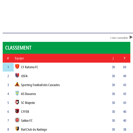
Liste complète
CLASSEMENT
#
Equipe
J
P
1
CF Rahimo FC
30
69
2
USFA
30
49
3
Sporting Football des Cascades
30
43
4
AS Douanes
30
43
5
SC Majestic
30
43
6
CFFEB
30
40
7
Salitas FC
30
40
8
Rail Club du Kadiogo
30
38