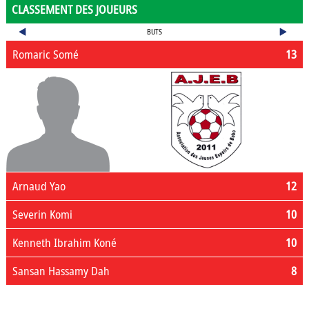
CLASSEMENT DES JOUEURS
BUTS
Romaric Somé
13
Arnaud Yao
12
Severin Komi
10
Kenneth Ibrahim Koné
10
Sansan Hassamy Dah
8