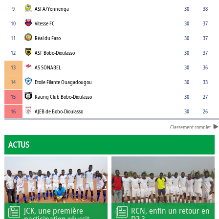
9
ASFA/Yennenga
30
38
10
Vitesse FC
30
37
11
Réal du Faso
30
37
12
ASF Bobo-Dioulasso
30
37
13
AS SONABEL
30
36
14
Etoile Filante Ouagadougou
30
33
15
Racing Club Bobo-Dioulasso
30
27
16
AJEB de Bobo-Dioulasso
30
26
Classement complet
ACTUS
JCK, une première
RCN, enfin un retour en
participation réussit
D2 ?