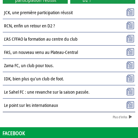
JCK, une première participation réussit
RCN, enfin un retour en D2 ?
L’AS CFFAO la formation au centre du club
FAS, un nouveau venu au Plateau-Central
Zama FC, un club pour tous.
IDK, bien plus qu’un club de foot.
Le Sahel FC : une revanche sur la saison passée.
Le point sur les internationaux
Plus d'infos
Présentation des clubs de D3 : AJSD
Présentation des clubs de D3 : ASPC Tenkodogo
FACEBOOK