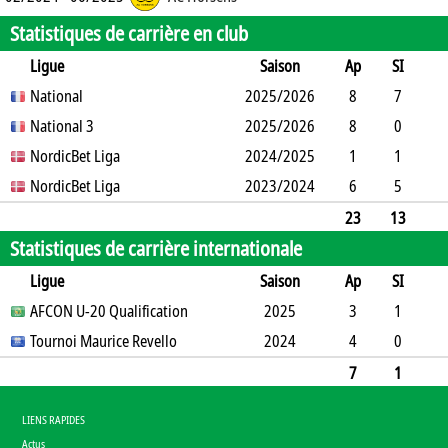
Statistiques de carrière en club
Ligue
Saison
Ap
SI
SO
National
B
B
A
CJ
2025/2026
2J
CR
Min
8
7
1
National 3
8
0
0
2025/2026
0
0
153
8
0
4
NordicBet Liga
0
1
0
2024/2025
0
0
615
1
1
0
NordicBet Liga
11
0
1
0
2023/2024
0
0
30
6
5
1
11
0
0
0
0
0
119
23
13
Statistiques de carrière internationale
6
30
1
1
0
0
0
917
Ligue
Saison
Ap
SI
SO
AFCON U-20 Qualification
B
B
A
CJ
2J
2025
CR
Min
3
1
1
Tournoi Maurice Revello
2
0
0
0
0
2024
0
167
4
0
1
1
0
0
0
0
0
360
7
1
2
3
0
0
0
0
0
527
LIENS RAPIDES
Actus