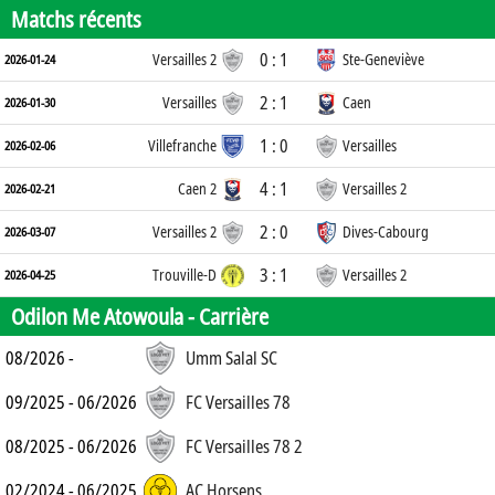
Matchs récents
0 : 1
Versailles 2
Ste-Geneviève
2026-01-24
2 : 1
Versailles
Caen
2026-01-30
1 : 0
Villefranche
Versailles
2026-02-06
4 : 1
Caen 2
Versailles 2
2026-02-21
2 : 0
Versailles 2
Dives-Cabourg
2026-03-07
3 : 1
Trouville-D
Versailles 2
2026-04-25
Odilon Me Atowoula -
Carrière
08/2026 -
Umm Salal SC
09/2025 - 06/2026
FC Versailles 78
08/2025 - 06/2026
FC Versailles 78 2
02/2024 - 06/2025
AC Horsens