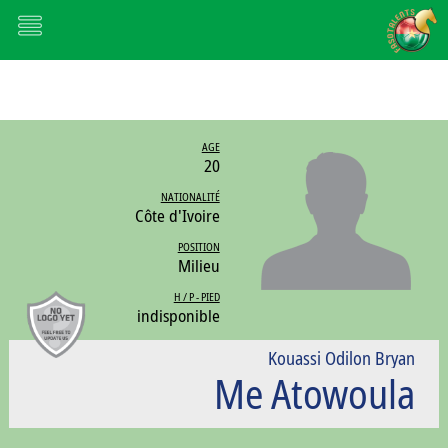
AGE
20
NATIONALITÉ
Côte d'Ivoire
POSITION
Milieu
H / P - PIED
indisponible
Kouassi Odilon Bryan
Me Atowoula