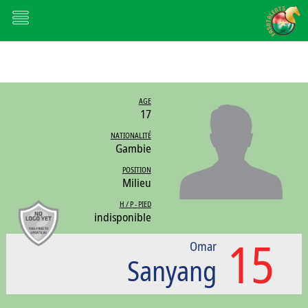
AGE
17
NATIONALITÉ
Gambie
POSITION
Milieu
H / P - PIED
indisponible
15
Omar
Sanyang