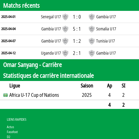
Matchs récents
1 : 0
Senegal U17
Gambia U17
2025-04-01
5 : 1
Gambia U17
Somalia U17
2025-04-04
1 : 2
Gambia U17
Tunisia U17
2025-04-07
2 : 1
Uganda U17
Gambia U17
2025-04-12
Omar Sanyang -
Carrière
Statistiques de carrière internationale
Ligue
Saison
Ap
SI
SO
Africa U-17 Cup of Nations
B
B
A
CJ
2J
2025
CR
Min
4
2
1
2
0
0
1
0
0
175
4
2
1
2
0
0
1
0
0
175
LIENS RAPIDES
Actus
Fasofoot
D2