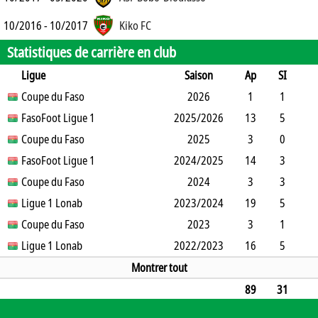
10/2016 - 10/2017
Kiko FC
Statistiques de carrière en club
Ligue
Saison
Ap
SI
SO
Coupe du Faso
B
B
A
CJ
2J
2026
CR
Min
1
1
0
FasoFoot Ligue 1
1
0
1
2025/2026
0
0
10
13
5
5
Coupe du Faso
5
1
0
2
0
2025
0
772
3
0
2
FasoFoot Ligue 1
0
1
2
2024/2025
1
0
189
14
3
6
Coupe du Faso
5
3
1
2
0
2024
0
907
3
3
0
Ligue 1 Lonab
3
0
1
2023/2024
0
0
100
19
5
12
Coupe du Faso
5
3
1
4
0
2023
0
1075
3
1
2
Ligue 1 Lonab
1
1
0
2022/2023
0
0
131
16
5
8
5
2
0
1
0
0
930
Montrer tout
89
31
41
42
12
2
15
1
0
4911