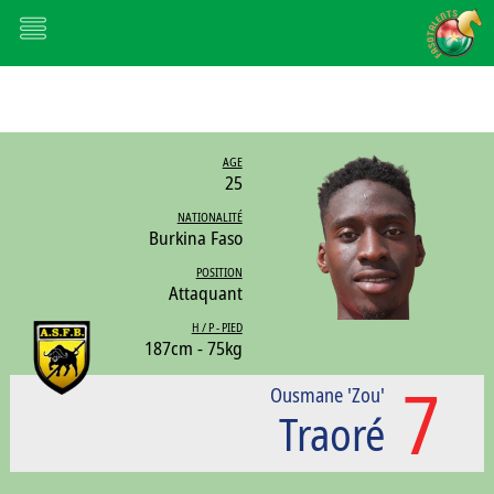
AGE
25
NATIONALITÉ
Burkina Faso
POSITION
Attaquant
H / P - PIED
187cm - 75kg
7
Ousmane 'Zou'
Traoré