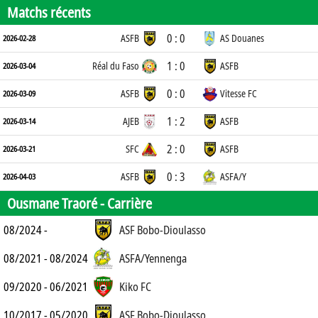
Matchs récents
0 : 0
ASFB
AS Douanes
2026-02-28
1 : 0
Réal du Faso
ASFB
2026-03-04
0 : 0
ASFB
Vitesse FC
2026-03-09
1 : 2
AJEB
ASFB
2026-03-14
2 : 0
SFC
ASFB
2026-03-21
0 : 3
ASFB
ASFA/Y
2026-04-03
Ousmane Traoré -
Carrière
08/2024 -
ASF Bobo-Dioulasso
08/2021 - 08/2024
ASFA/Yennenga
09/2020 - 06/2021
Kiko FC
10/2017 - 05/2020
ASF Bobo-Dioulasso