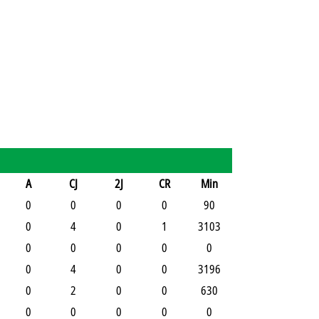
A
CJ
2J
CR
Min
0
0
0
0
90
0
4
0
1
3103
0
0
0
0
0
0
4
0
0
3196
0
2
0
0
630
0
0
0
0
0