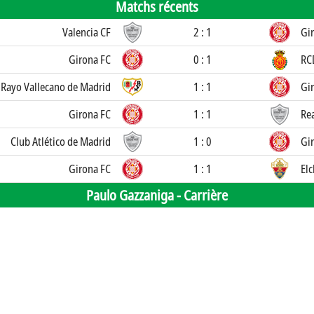
Matchs récents
Valencia CF
2 : 1
Gi
Girona FC
0 : 1
RC
Rayo Vallecano de Madrid
1 : 1
Gi
Girona FC
1 : 1
Rea
Club Atlético de Madrid
1 : 0
Gi
Girona FC
1 : 1
Elc
Paulo Gazzaniga -
Carrière