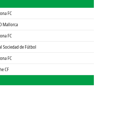
rona FC
D Mallorca
rona FC
l Sociedad de Fútbol
rona FC
he CF