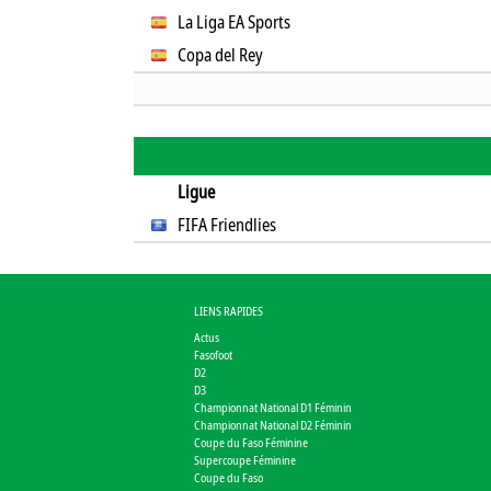
La Liga EA Sports
Copa del Rey
Ligue
FIFA Friendlies
LIENS RAPIDES
Actus
Fasofoot
D2
D3
Championnat National D1 Féminin
Championnat National D2 Féminin
Coupe du Faso Féminine
Supercoupe Féminine
Coupe du Faso