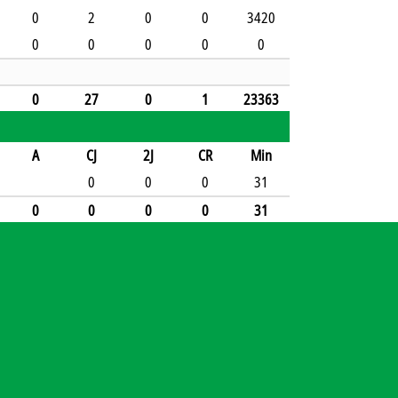
0
2
0
0
3420
0
0
0
0
0
0
27
0
1
23363
A
CJ
2J
CR
Min
0
0
0
31
0
0
0
0
31