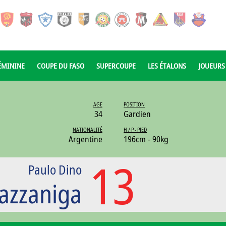
ÉMININE
COUPE DU FASO
SUPERCOUPE
LES ÉTALONS
JOUEURS
AGE
POSITION
34
Gardien
NATIONALITÉ
H / P - PIED
Argentine
196cm - 90kg
13
Paulo Dino
azzaniga