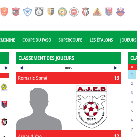
ÉMININE
COUPE DU FASO
SUPERCOUPE
LES ÉTALONS
JOUEURS
CLASSEMENT DES JOUEURS
CL
#
BUTS
1
Romaric Somé
13
2
3
4
5
6
7
Arnaud Yao
12