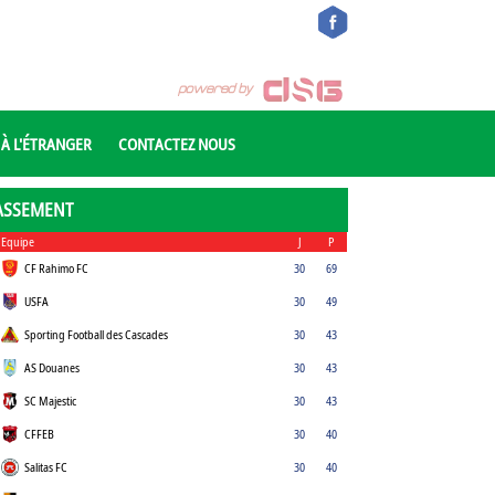
 À L'ÉTRANGER
CONTACTEZ NOUS
ASSEMENT
Equipe
J
P
CF Rahimo FC
30
69
USFA
30
49
Sporting Football des Cascades
30
43
AS Douanes
30
43
SC Majestic
30
43
CFFEB
30
40
Salitas FC
30
40