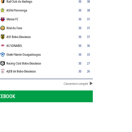
Rail Club du Kadiogo
30
38
ASFA/Yennenga
30
38
Vitesse FC
30
37
Réal du Faso
30
37
ASF Bobo-Dioulasso
30
37
AS SONABEL
30
36
Etoile Filante Ouagadougou
30
33
Racing Club Bobo-Dioulasso
30
27
AJEB de Bobo-Dioulasso
30
26
Classement complet
CEBOOK