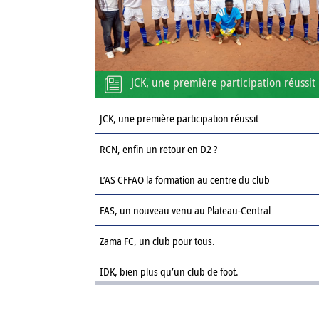
JCK, une première participation réussit
JCK, une première participation réussit
RCN, enfin un retour en D2 ?
L’AS CFFAO la formation au centre du club
FAS, un nouveau venu au Plateau-Central
Zama FC, un club pour tous.
IDK, bien plus qu’un club de foot.
Le Sahel FC : une revanche sur la saison passée.