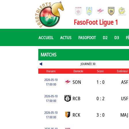
FasoFoot Ligue 1
ACCUEIL
ACTUS
FASOFOOT
D2
D3
F
MATCHS
JOURNÉE 30
Horaire
Domicile
Score
Extérieur
2026-05-10
SON
1 : 0
ASF
17:00:00
2026-05-10
RCB
0 : 2
USF
17:00:00
2026-05-10
RCK
3 : 0
MAJ
17:00:00
2026-05-10