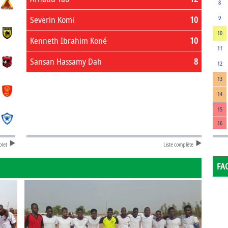
8
Severin Komi
10
9
10
Kenneth Ibrahim Koné
10
11
Sansan Hassamy Dah
8
12
13
14
15
16
plet
Liste complète
FA