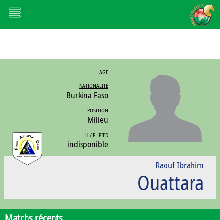
AGE
NATIONALITÉ
Burkina Faso
POSITION
Milieu
H / P - PIED
indisponible
Raouf Ibrahim
Ouattara
Matchs récents