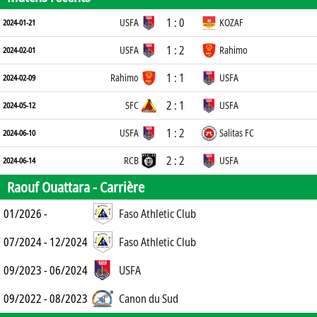
1 : 0
USFA
KOZAF
2024-01-21
1 : 2
USFA
Rahimo
2024-02-01
1 : 1
Rahimo
USFA
2024-02-09
2 : 1
SFC
USFA
2024-05-12
1 : 2
USFA
Salitas FC
2024-06-10
2 : 2
RCB
USFA
2024-06-14
Raouf Ouattara -
Carrière
01/2026 -
Faso Athletic Club
07/2024 - 12/2024
Faso Athletic Club
09/2023 - 06/2024
USFA
09/2022 - 08/2023
Canon du Sud