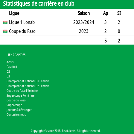
Statistiques de carrière en club
Ligue
Saison
Ap
SI
SO
Ligue 1 Lonab
B
B
A
CJ
2023/2024
2J
CR
Min
3
2
0
Coupe du Faso
8
0
0
0
0
2023
0
117
2
0
1
0
0
0
0
0
165
5
2
1
8
0
0
0
0
0
282
LIENS RAPIDES
Actus
Fasofoot
D2
D3
Championnat National D1 Féminin
Championnat National D2 Féminin
Coupe du Faso Féminine
Supercoupe Féminine
Coupe du Faso
Supercoupe
Joueurs à l'étranger
Contactez nous
Copyright © since 2018, fasotalents. All rights reserved.