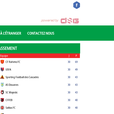
 À L'ÉTRANGER
CONTACTEZ NOUS
ASSEMENT
Equipe
J
P
CF Rahimo FC
30
69
USFA
30
49
Sporting Football des Cascades
30
43
AS Douanes
30
43
SC Majestic
30
43
CFFEB
30
40
Salitas FC
30
40