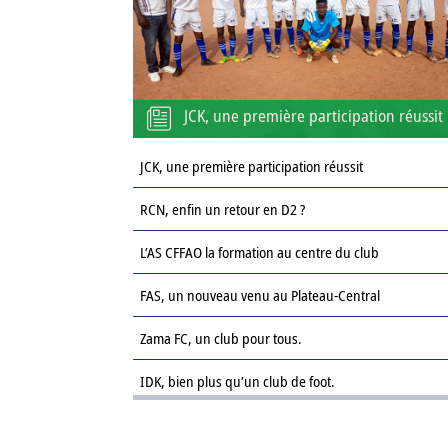
JCK, une première participation réussit
JCK, une première participation réussit
RCN, enfin un retour en D2 ?
L’AS CFFAO la formation au centre du club
FAS, un nouveau venu au Plateau-Central
Zama FC, un club pour tous.
IDK, bien plus qu’un club de foot.
Le Sahel FC : une revanche sur la saison passée.