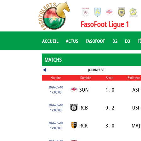
FasoFoot Ligue 1
ACCUEIL
ACTUS
FASOFOOT
D2
D3
F
MATCHS
JOURNÉE 30
Horaire
Domicile
Score
Extérieur
2026-05-10
SON
1 : 0
ASF
17:00:00
2026-05-10
RCB
0 : 2
USF
17:00:00
2026-05-10
RCK
3 : 0
MAJ
17:00:00
2026-05-10