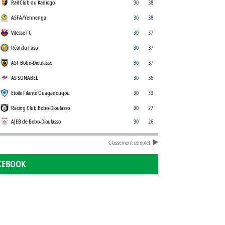
Rail Club du Kadiogo
30
38
ASFA/Yennenga
30
38
Vitesse FC
30
37
Réal du Faso
30
37
ASF Bobo-Dioulasso
30
37
AS SONABEL
30
36
Etoile Filante Ouagadougou
30
33
Racing Club Bobo-Dioulasso
30
27
AJEB de Bobo-Dioulasso
30
26
Classement complet
CEBOOK