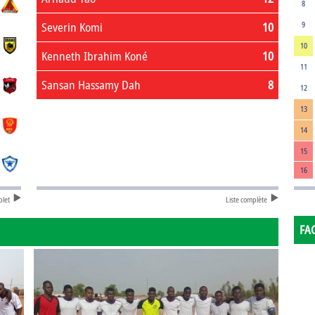
8
Severin Komi
10
9
10
Kenneth Ibrahim Koné
10
11
Sansan Hassamy Dah
8
12
13
14
15
16
plet
Liste complète
FA