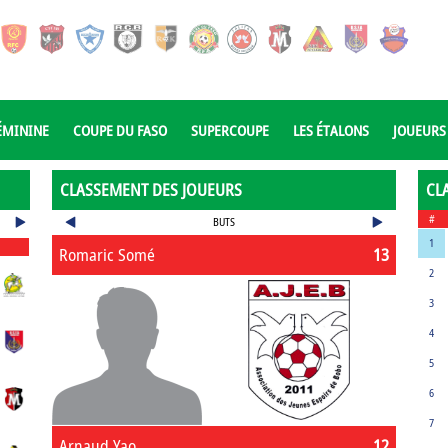
ÉMININE
COUPE DU FASO
SUPERCOUPE
LES ÉTALONS
JOUEURS
CLASSEMENT DES JOUEURS
CL
#
BUTS
1
Romaric Somé
13
2
3
4
5
6
7
Arnaud Yao
12