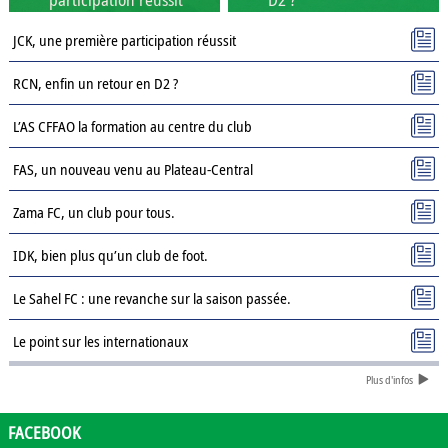
JCK, une première participation réussit
RCN, enfin un retour en D2 ?
L’AS CFFAO la formation au centre du club
FAS, un nouveau venu au Plateau-Central
Zama FC, un club pour tous.
IDK, bien plus qu’un club de foot.
Le Sahel FC : une revanche sur la saison passée.
Le point sur les internationaux
Plus d'infos
Présentation des clubs de D3 : AJSD
Présentation des clubs de D3 : ASPC Tenkodogo
FACEBOOK