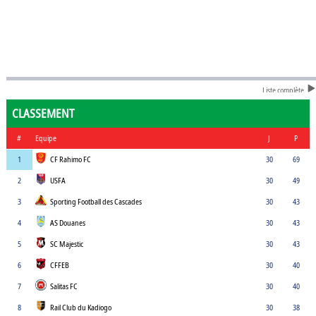
Liste complète
CLASSEMENT
#
Equipe
J
P
1
CF Rahimo FC
30
69
2
USFA
30
49
3
Sporting Football des Cascades
30
43
4
AS Douanes
30
43
5
SC Majestic
30
43
6
CFFEB
30
40
7
Salitas FC
30
40
8
Rail Club du Kadiogo
30
38