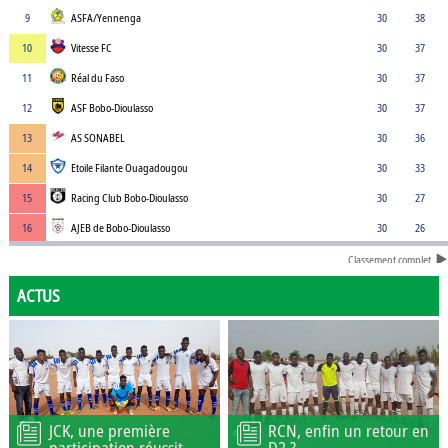
9
ASFA/Yennenga
30
38
10
Vitesse FC
30
37
11
Réal du Faso
30
37
12
ASF Bobo-Dioulasso
30
37
13
AS SONABEL
30
36
14
Etoile Filante Ouagadougou
30
33
15
Racing Club Bobo-Dioulasso
30
27
16
AJEB de Bobo-Dioulasso
30
26
Classement complet
ACTUS
JCK, une première
RCN, enfin un retour en
participation réussit
D2 ?