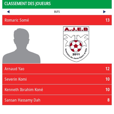
CLASSEMENT DES JOUEURS
BUTS
Romaric Somé
13
Arnaud Yao
12
Severin Komi
10
Kenneth Ibrahim Koné
10
Sansan Hassamy Dah
8