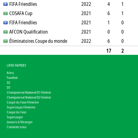
SO
FIFA Friendlies
B
B
A
CJ
2J
2022
CR
Min
4
1
0
COSAFA Cup
3
0
0
0
0
2021
0
314
6
1
1
FIFA Friendlies
1
0
0
2
0
2021
0
478
1
0
0
AFCON Qualification
0
0
0
0
2021
0
90
0
0
0
Éliminatoires Coupe du monde
2
0
0
0
0
2022
0
0
6
0
0
0
0
0
2
0
0
540
17
2
1
6
0
0
4
0
0
1422
LIENS RAPIDES
Actus
Fasofoot
D2
D3
Championnat National D1 Féminin
Championnat National D2 Féminin
Coupe du Faso Féminine
Supercoupe Féminine
Coupe du Faso
Supercoupe
Joueurs à l'étranger
Contactez nous