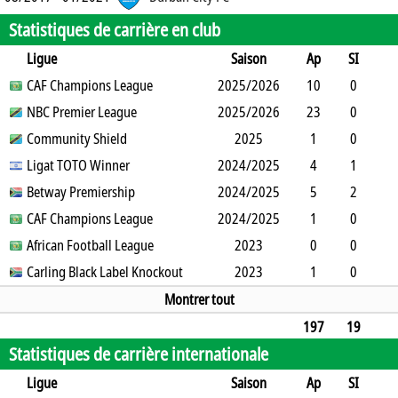
Statistiques de carrière en club
Ligue
Saison
Ap
SI
SO
CAF Champions League
B
B
A
CJ
2025/2026
2J
CR
Min
10
0
1
NBC Premier League
0
0
0
0
2025/2026
0
0
856
23
0
4
Community Shield
0
4
0
2
0
2025
0
2023
1
0
0
Ligat TOTO Winner
0
0
0
2024/2025
0
0
90
4
1
0
Betway Premiership
4
0
0
1
2024/2025
0
0
314
5
2
1
CAF Champions League
5
0
0
0
2024/2025
0
0
285
1
0
0
African Football League
2
0
0
0
0
2023
0
90
0
0
0
Carling Black Label Knockout
5
0
0
0
2023
0
0
1
0
1
0
0
1
0
0
74
Montrer tout
197
19
Statistiques de carrière internationale
22
63
6
0
25
1
0
15959
Ligue
Saison
Ap
SI