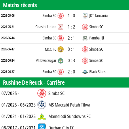
Matchs récents
1 : 0
Simba SC
JKT Tanzania
2026-05-06
1 : 2
Coastal Union
Simba SC
2026-05-21
2 : 1
Simba SC
Pamba Jiji
2026-06-14
0 : 1
MCC FC
Simba SC
2026-06-17
0 : 3
Mtibwa Sugar
Simba SC
2026-06-24
2 : 0
Simba SC
Black Stars
2026-06-27
Rushine De Reuck -
Carrière
07/2025 -
Simba SC
01/2025 - 06/2025
MS Maccabi Petah Tikva
01/2021 - 01/2025
Mamelodi Sundowns FC
08/2017 - 01/2021
Durban City FC