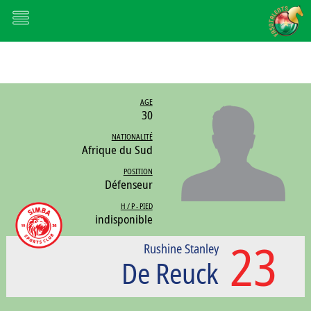
AGE
30
NATIONALITÉ
Afrique du Sud
POSITION
Défenseur
H / P - PIED
indisponible
23
Rushine Stanley
De Reuck