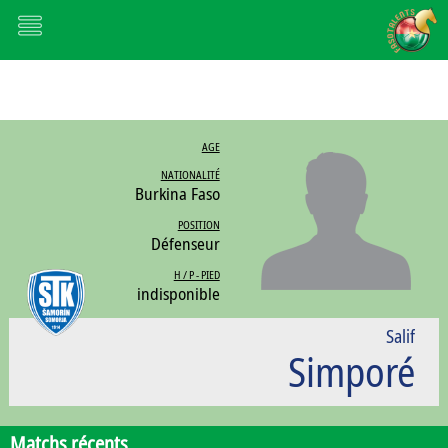
AGE
NATIONALITÉ
Burkina Faso
POSITION
Défenseur
H / P - PIED
indisponible
Salif
Simporé
Matchs récents