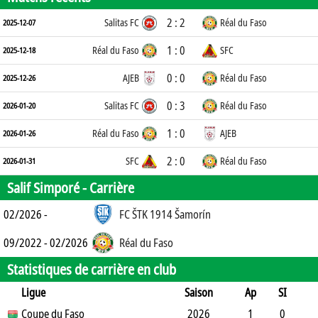
2 : 2
Salitas FC
Réal du Faso
2025-12-07
1 : 0
Réal du Faso
SFC
2025-12-18
0 : 0
AJEB
Réal du Faso
2025-12-26
0 : 3
Salitas FC
Réal du Faso
2026-01-20
1 : 0
Réal du Faso
AJEB
2026-01-26
2 : 0
SFC
Réal du Faso
2026-01-31
Salif Simporé -
Carrière
02/2026 -
FC ŠTK 1914 Šamorín
09/2022 - 02/2026
Réal du Faso
Statistiques de carrière en club
Ligue
Saison
Ap
SI
SO
Coupe du Faso
B
B
A
CJ
2J
2026
CR
Min
1
0