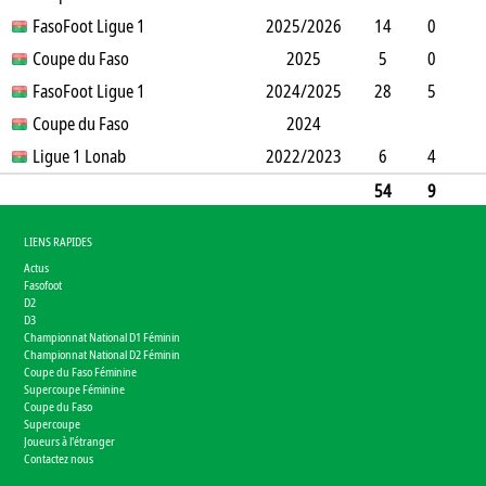
0
FasoFoot Ligue 1
0
0
0
2025/2026
0
0
90
14
0
11
Coupe du Faso
0
3
1
0
0
2025
0
1061
5
0
2
FasoFoot Ligue 1
0
0
0
2024/2025
0
0
434
28
5
12
Coupe du Faso
6
5
2
1
0
2024
0
1861
Ligue 1 Lonab
2022/2023
6
4
2
10
0
0
0
0
0
146
54
9
27
16
8
3
1
0
0
3592
LIENS RAPIDES
Actus
Fasofoot
D2
D3
Championnat National D1 Féminin
Championnat National D2 Féminin
Coupe du Faso Féminine
Supercoupe Féminine
Coupe du Faso
Supercoupe
Joueurs à l'étranger
Contactez nous