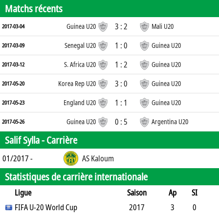
Matchs récents
3 : 2
Guinea U20
Mali U20
2017-03-04
1 : 0
Senegal U20
Guinea U20
2017-03-09
1 : 2
S. Africa U20
Guinea U20
2017-03-12
3 : 0
Korea Rep U20
Guinea U20
2017-05-20
1 : 1
England U20
Guinea U20
2017-05-23
0 : 5
Guinea U20
Argentina U20
2017-05-26
Salif Sylla -
Carrière
01/2017 -
AS Kaloum
Statistiques de carrière internationale
Ligue
Saison
Ap
SI
SO
FIFA U-20 World Cup
B
B
A
CJ
2J
2017
CR
Min
3
0