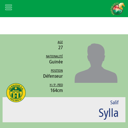
AGE
27
NATIONALITÉ
Guinée
POSITION
Défenseur
H / P - PIED
164cm
Salif
Sylla