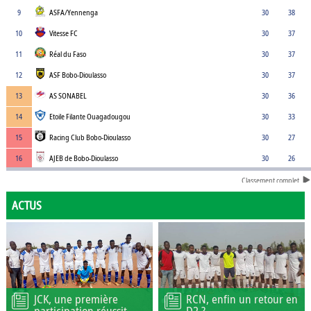
9
ASFA/Yennenga
30
38
10
Vitesse FC
30
37
11
Réal du Faso
30
37
12
ASF Bobo-Dioulasso
30
37
13
AS SONABEL
30
36
14
Etoile Filante Ouagadougou
30
33
15
Racing Club Bobo-Dioulasso
30
27
16
AJEB de Bobo-Dioulasso
30
26
Classement complet
ACTUS
JCK, une première
RCN, enfin un retour en
participation réussit
D2 ?