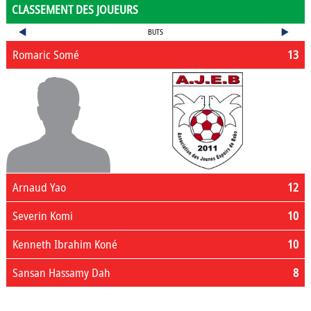
CLASSEMENT DES JOUEURS
BUTS
Romaric Somé
13
Arnaud Yao
12
Severin Komi
10
Kenneth Ibrahim Koné
10
Sansan Hassamy Dah
8