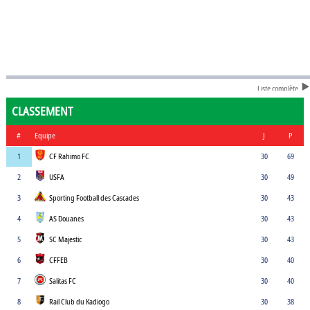
Liste complète
CLASSEMENT
#
Equipe
J
P
1
CF Rahimo FC
30
69
2
USFA
30
49
3
Sporting Football des Cascades
30
43
4
AS Douanes
30
43
5
SC Majestic
30
43
6
CFFEB
30
40
7
Salitas FC
30
40
8
Rail Club du Kadiogo
30
38