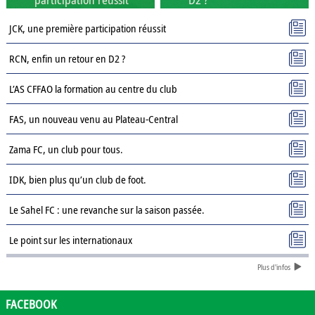
JCK, une première participation réussit
RCN, enfin un retour en D2 ?
L’AS CFFAO la formation au centre du club
FAS, un nouveau venu au Plateau-Central
Zama FC, un club pour tous.
IDK, bien plus qu’un club de foot.
Le Sahel FC : une revanche sur la saison passée.
Le point sur les internationaux
Plus d'infos
Présentation des clubs de D3 : AJSD
Présentation des clubs de D3 : ASPC Tenkodogo
FACEBOOK