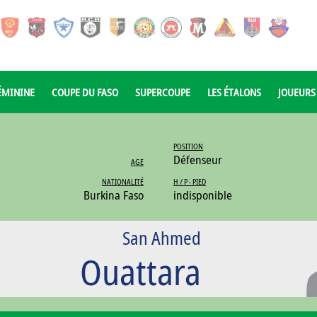
ÉMININE
COUPE DU FASO
SUPERCOUPE
LES ÉTALONS
JOUEURS
POSITION
Défenseur
AGE
NATIONALITÉ
H / P - PIED
Burkina Faso
indisponible
San Ahmed
Ouattara