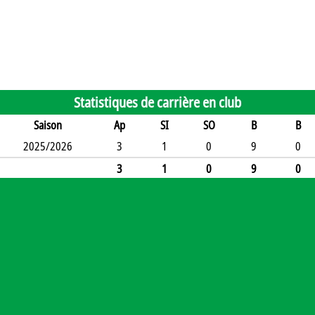
Statistiques de carrière en club
Saison
Ap
SI
SO
B
B
2025/2026
3
1
0
9
0
3
1
0
9
0