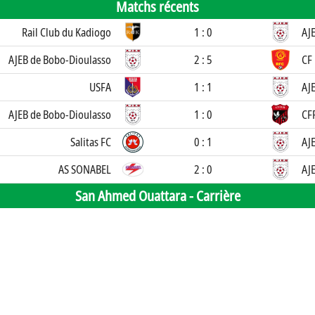
Matchs récents
Rail Club du Kadiogo
1 : 0
AJ
AJEB de Bobo-Dioulasso
2 : 5
CF
USFA
1 : 1
AJ
AJEB de Bobo-Dioulasso
1 : 0
CF
Salitas FC
0 : 1
AJ
AS SONABEL
2 : 0
AJ
San Ahmed Ouattara -
Carrière