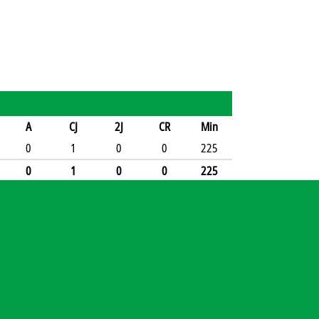
A
CJ
2J
CR
Min
0
1
0
0
225
0
1
0
0
225