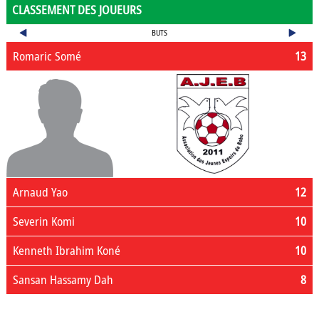
CLASSEMENT DES JOUEURS
BUTS
Romaric Somé
13
Arnaud Yao
12
Severin Komi
10
Kenneth Ibrahim Koné
10
Sansan Hassamy Dah
8