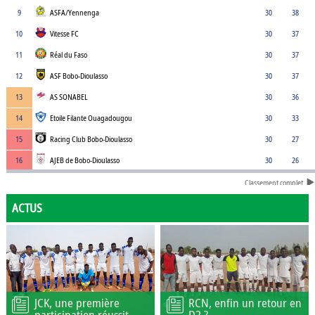
9
ASFA/Yennenga
30
38
10
Vitesse FC
30
37
11
Réal du Faso
30
37
12
ASF Bobo-Dioulasso
30
37
13
AS SONABEL
30
36
14
Etoile Filante Ouagadougou
30
33
15
Racing Club Bobo-Dioulasso
30
27
16
AJEB de Bobo-Dioulasso
30
26
Classement complet
ACTUS
JCK, une première
RCN, enfin un retour en
participation réussit
D2 ?