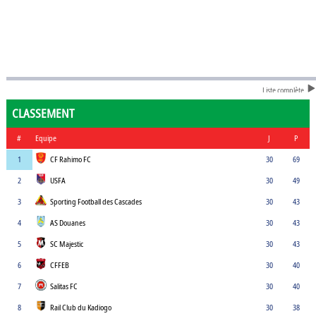
Liste complète
CLASSEMENT
#
Equipe
J
P
1
CF Rahimo FC
30
69
2
USFA
30
49
3
Sporting Football des Cascades
30
43
4
AS Douanes
30
43
5
SC Majestic
30
43
6
CFFEB
30
40
7
Salitas FC
30
40
8
Rail Club du Kadiogo
30
38