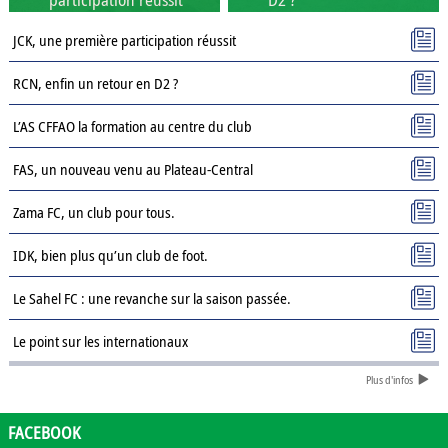
JCK, une première participation réussit
RCN, enfin un retour en D2 ?
L’AS CFFAO la formation au centre du club
FAS, un nouveau venu au Plateau-Central
Zama FC, un club pour tous.
IDK, bien plus qu’un club de foot.
Le Sahel FC : une revanche sur la saison passée.
Le point sur les internationaux
Plus d'infos
Présentation des clubs de D3 : AJSD
Présentation des clubs de D3 : ASPC Tenkodogo
FACEBOOK