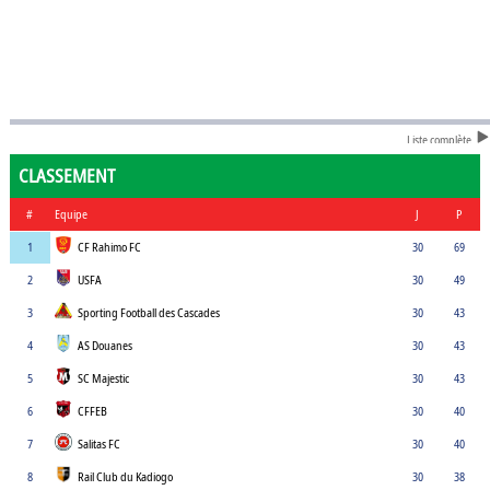
Liste complète
CLASSEMENT
#
Equipe
J
P
1
CF Rahimo FC
30
69
2
USFA
30
49
3
Sporting Football des Cascades
30
43
4
AS Douanes
30
43
5
SC Majestic
30
43
6
CFFEB
30
40
7
Salitas FC
30
40
8
Rail Club du Kadiogo
30
38