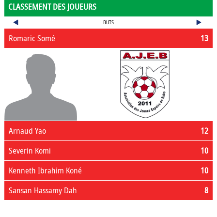
CLASSEMENT DES JOUEURS
BUTS
Romaric Somé
13
Arnaud Yao
12
Severin Komi
10
Kenneth Ibrahim Koné
10
Sansan Hassamy Dah
8