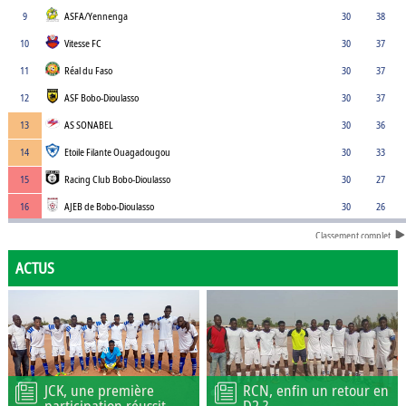
9
ASFA/Yennenga
30
38
10
Vitesse FC
30
37
11
Réal du Faso
30
37
12
ASF Bobo-Dioulasso
30
37
13
AS SONABEL
30
36
14
Etoile Filante Ouagadougou
30
33
15
Racing Club Bobo-Dioulasso
30
27
16
AJEB de Bobo-Dioulasso
30
26
Classement complet
ACTUS
JCK, une première
RCN, enfin un retour en
participation réussit
D2 ?