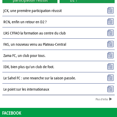
JCK, une première participation réussit
RCN, enfin un retour en D2 ?
L’AS CFFAO la formation au centre du club
FAS, un nouveau venu au Plateau-Central
Zama FC, un club pour tous.
IDK, bien plus qu’un club de foot.
Le Sahel FC : une revanche sur la saison passée.
Le point sur les internationaux
Plus d'infos
Présentation des clubs de D3 : AJSD
Présentation des clubs de D3 : ASPC Tenkodogo
FACEBOOK