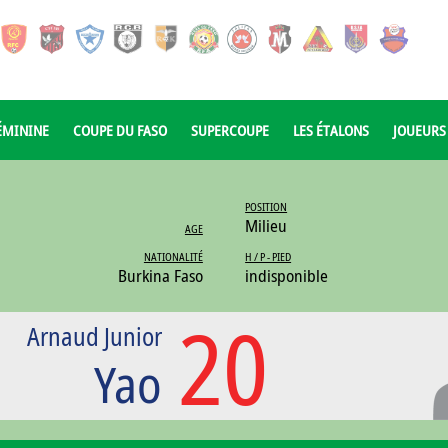
ÉMININE
COUPE DU FASO
SUPERCOUPE
LES ÉTALONS
JOUEURS
POSITION
Milieu
AGE
NATIONALITÉ
H / P - PIED
Burkina Faso
indisponible
20
Arnaud Junior
Yao