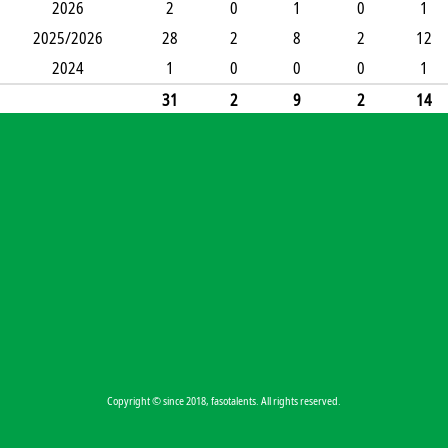
2026
2
0
1
0
1
2025/2026
28
2
8
2
12
2024
1
0
0
0
1
31
2
9
2
14
Copyright © since 2018, fasotalents. All rights reserved.