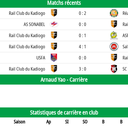
Matchs récents
Rail Club du Kadiogo
0 : 2
Réa
AS SONABEL
0 : 0
Ra
Rail Club du Kadiogo
0 : 1
AS
Rail Club du Kadiogo
4 : 1
Sal
USFA
0 : 0
Ra
Rail Club du Kadiogo
3 : 0
SC 
Arnaud Yao -
Carrière
Statistiques de carrière en club
Saison
Ap
SI
SO
B
B