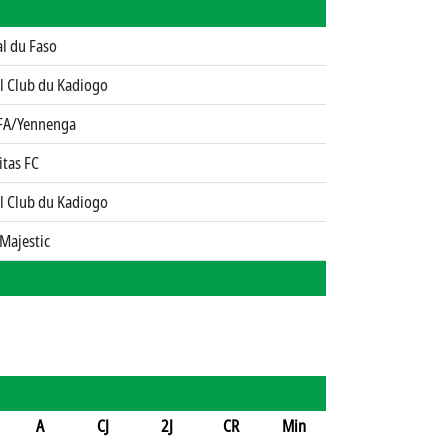
l du Faso
il Club du Kadiogo
FA/Yennenga
itas FC
il Club du Kadiogo
Majestic
A
CJ
2J
CR
Min