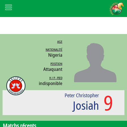
AGE
NATIONALITÉ
Nigeria
POSITION
Attaquant
H / P - PIED
indisponible
9
Peter Christopher
Josiah
Matchs récents