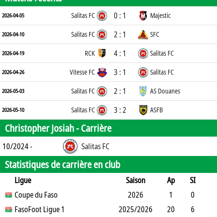
0 : 1
Salitas FC
Majestic
2026-04-05
2 : 1
Salitas FC
SFC
2026-04-10
4 : 1
RCK
Salitas FC
2026-04-19
3 : 1
Vitesse FC
Salitas FC
2026-04-26
2 : 1
Salitas FC
AS Douanes
2026-05-03
3 : 2
Salitas FC
ASFB
2026-05-10
Christopher Josiah -
Carrière
10/2024 -
Salitas FC
Statistiques de carrière en club
Ligue
Saison
Ap
SI
SO
Coupe du Faso
B
B
A
CJ
2J
2026
CR
Min
1
0
0
FasoFoot Ligue 1
0
0
0
2025/2026
0
0
90
20
6