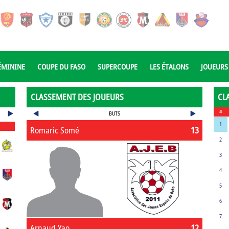
ÉMININE
COUPE DU FASO
SUPERCOUPE
LES ÉTALONS
JOUEURS
CLASSEMENT DES JOUEURS
CL
#
BUTS
1
Romaric Somé
13
2
3
4
5
6
7
Arnaud Yao
12