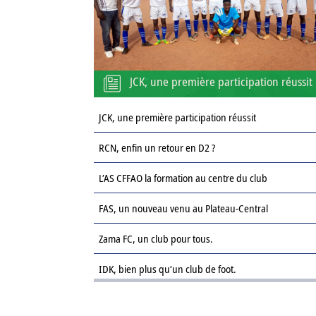
JCK, une première participation réussit
JCK, une première participation réussit
RCN, enfin un retour en D2 ?
L’AS CFFAO la formation au centre du club
FAS, un nouveau venu au Plateau-Central
Zama FC, un club pour tous.
IDK, bien plus qu’un club de foot.
Le Sahel FC : une revanche sur la saison passée.