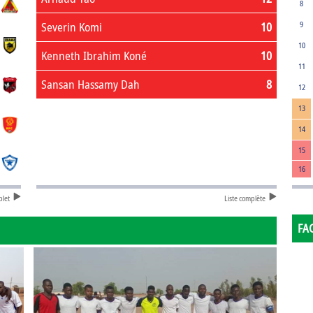
8
Severin Komi
10
9
10
Kenneth Ibrahim Koné
10
11
Sansan Hassamy Dah
8
12
13
14
15
16
plet
Liste complète
FA