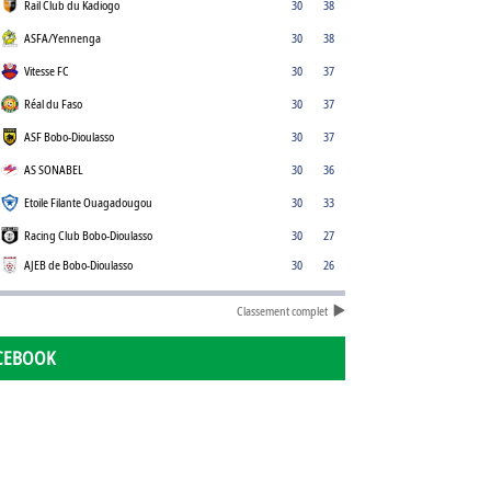
Rail Club du Kadiogo
30
38
ASFA/Yennenga
30
38
Vitesse FC
30
37
Réal du Faso
30
37
ASF Bobo-Dioulasso
30
37
AS SONABEL
30
36
Etoile Filante Ouagadougou
30
33
Racing Club Bobo-Dioulasso
30
27
AJEB de Bobo-Dioulasso
30
26
Classement complet
CEBOOK