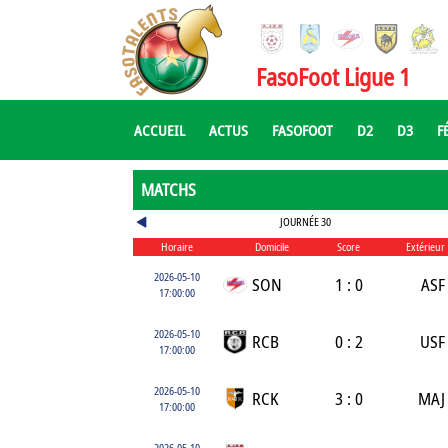
FasoFoot Ligue 1
ACCUEIL
ACTUS
FASOFOOT
D2
D3
F
MATCHS
JOURNÉE 30
Horaire
Domicile
Score
Extérieur
2026-05-10
SON
1 : 0
ASF
17:00:00
2026-05-10
RCB
0 : 2
USF
17:00:00
2026-05-10
RCK
3 : 0
MAJ
17:00:00
2026-05-10