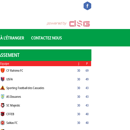
 À L'ÉTRANGER
CONTACTEZ NOUS
ASSEMENT
Equipe
J
P
CF Rahimo FC
30
69
USFA
30
49
Sporting Football des Cascades
30
43
AS Douanes
30
43
SC Majestic
30
43
CFFEB
30
40
Salitas FC
30
40