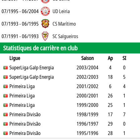
07/1995 - 06/2004
UD Leiria
07/1993 - 06/1995
CS Marítimo
07/1991 - 06/1993
SC Salgueiros
Statistiques de carrière en club
Ligue
Saison
Ap
SI
SO
SuperLiga Galp Energia
B
B
A
CJ
2003/2004
2J
CR
Min
4
0
2
SuperLiga Galp Energia
4
0
1
2002/2003
0
0
319
18
5
6
Primeira Liga
16
0
4
2001/2002
0
0
1074
6
4
0
Primeira Liga
18
0
2
2000/2001
0
0
304
26
1
2
Primeira Liga
3
1
7
1999/2000
1
0
2206
25
1
1
Primeira Divisão
4
1
8
1998/1999
2
1
2090
17
7
1
Primeira Divisão
16
0
4
1996/1997
0
0
1024
29
0
0
Primeira Divisão
0
1
5
1995/1996
1
1
2607
28
1