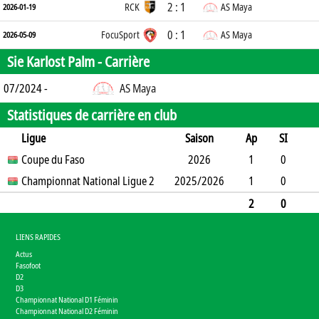
2 : 1
RCK
AS Maya
2026-01-19
0 : 1
FocuSport
AS Maya
2026-05-09
Sie Karlost Palm -
Carrière
07/2024 -
AS Maya
Statistiques de carrière en club
Ligue
Saison
Ap
SI
SO
Coupe du Faso
B
B
A
CJ
2J
2026
CR
Min
1
0
1
Championnat National Ligue 2
0
0
0
2025/2026
0
0
70
1
0
1
0
1
0
0
0
57
2
0
2
0
1
0
0
0
0
127
LIENS RAPIDES
Actus
Fasofoot
D2
D3
Championnat National D1 Féminin
Championnat National D2 Féminin