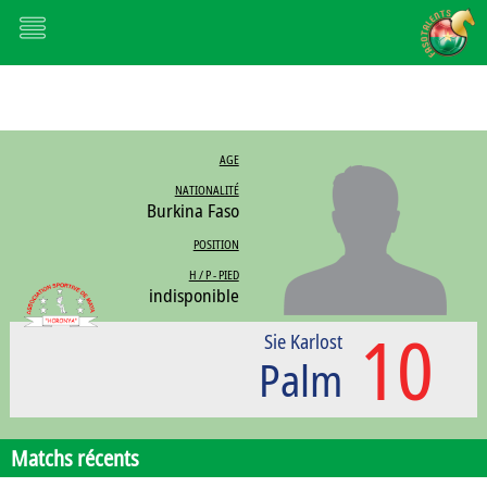
AGE
NATIONALITÉ
Burkina Faso
POSITION
H / P - PIED
indisponible
10
Sie Karlost
Palm
Matchs récents