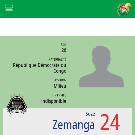
AGE
26
NATIONALITÉ
République Démocrate du
Congo
POSITION
Milieu
H / P - PIED
indisponible
24
Soze
Zemanga