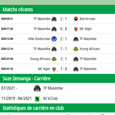
Matchs récents
2 : 1
TP Mazembe
Red Arrows
2024-09-21
0 : 0
TP Mazembe
MC Alger
2024-11-26
2 : 1
Hilal Omdurman
TP Mazembe
2024-12-08
1 : 1
TP Mazembe
Young Africans
2024-12-14
3 : 1
Young Africans
TP Mazembe
2025-01-04
1 : 0
MC Alger
TP Mazembe
2025-01-10
Soze Zemanga -
Carrière
07/2021 -
TP Mazembe
11/2019 - 06/2021
AS V.Club
Statistiques de carrière en club