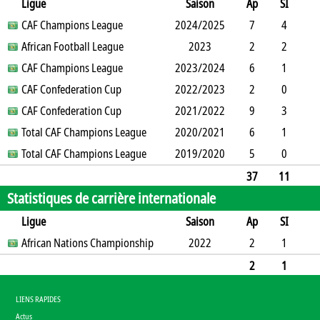
Ligue
Saison
Ap
SI
SO
CAF Champions League
B
B
A
CJ
2024/2025
2J
CR
Min
7
4
3
African Football League
4
1
0
0
0
2023
0
342
2
2
0
CAF Champions League
2
0
0
2023/2024
0
0
45
6
1
3
CAF Confederation Cup
2
0
0
2022/2023
0
0
380
2
0
2
CAF Confederation Cup
0
0
1
2021/2022
0
0
124
9
3
1
Total CAF Champions League
4
0
0
2020/2021
0
0
613
6
1
3
Total CAF Champions League
1
1
1
2019/2020
0
0
414
5
0
1
1
0
0
0
0
436
37
11
Statistiques de carrière internationale
13
14
2
0
2
0
0
2354
Ligue
Saison
Ap
SI
SO
African Nations Championship
B
B
A
CJ
2J
2022
CR
Min
2
1
0
2
0
0
0
0
0
134
2
1
0
2
0
0
0
0
0
134
LIENS RAPIDES
Actus