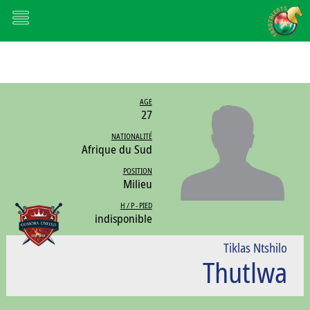
AGE
27
NATIONALITÉ
Afrique du Sud
POSITION
Milieu
H / P - PIED
indisponible
Tiklas Ntshilo
Thutlwa