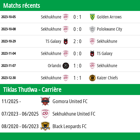
Matchs récents
0 : 1
Sekhukhune
Golden Arrows
2023-10-05
0 : 0
Sekhukhune
Polokwane City
2023-10-08
2 : 0
TS Galaxy
Sekhukhune
2023-10-29
0 : 0
Sekhukhune
TS Galaxy
2023-11-04
1 : 0
Orlando
Sekhukhune
2023-11-07
1 : 1
Sekhukhune
Kaizer Chiefs
2023-12-30
Tiklas Thutlwa -
Carrière
11/2025 -
Gomora United FC
07/2023 - 06/2025
Sekhukhune United FC
08/2020 - 06/2023
Black Leopards FC