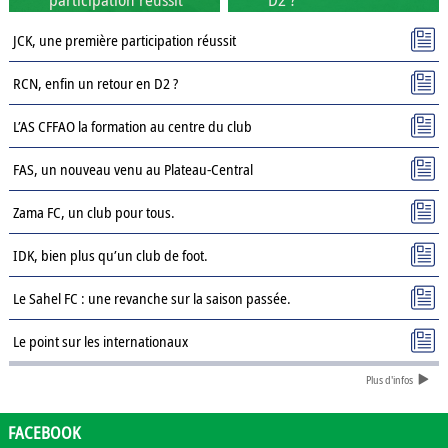
JCK, une première participation réussit
RCN, enfin un retour en D2 ?
L’AS CFFAO la formation au centre du club
FAS, un nouveau venu au Plateau-Central
Zama FC, un club pour tous.
IDK, bien plus qu’un club de foot.
Le Sahel FC : une revanche sur la saison passée.
Le point sur les internationaux
Plus d'infos
Présentation des clubs de D3 : AJSD
Présentation des clubs de D3 : ASPC Tenkodogo
FACEBOOK