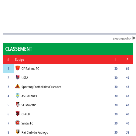
Liste complète
CLASSEMENT
#
Equipe
J
P
1
CF Rahimo FC
30
69
2
USFA
30
49
3
Sporting Football des Cascades
30
43
4
AS Douanes
30
43
5
SC Majestic
30
43
6
CFFEB
30
40
7
Salitas FC
30
40
8
Rail Club du Kadiogo
30
38