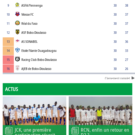
9
ASFA/Yennenga
30
38
10
Vitesse FC
30
37
11
Réal du Faso
30
37
12
ASF Bobo-Dioulasso
30
37
13
AS SONABEL
30
36
14
Etoile Filante Ouagadougou
30
33
15
Racing Club Bobo-Dioulasso
30
27
16
AJEB de Bobo-Dioulasso
30
26
Classement complet
ACTUS
JCK, une première
RCN, enfin un retour en
participation réussit
D2 ?