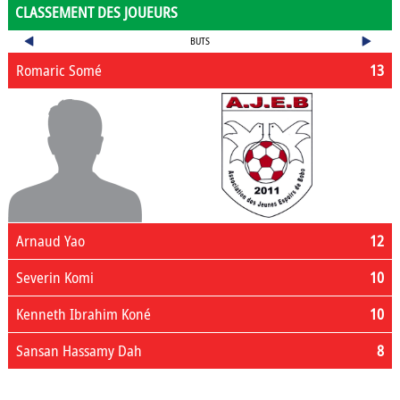
CLASSEMENT DES JOUEURS
BUTS
Romaric Somé
13
Arnaud Yao
12
Severin Komi
10
Kenneth Ibrahim Koné
10
Sansan Hassamy Dah
8