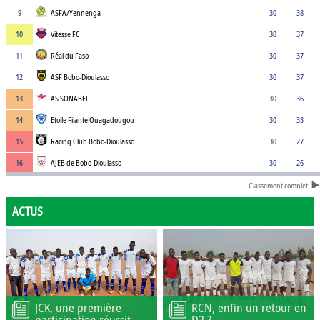
9
ASFA/Yennenga
30
38
10
Vitesse FC
30
37
11
Réal du Faso
30
37
12
ASF Bobo-Dioulasso
30
37
13
AS SONABEL
30
36
14
Etoile Filante Ouagadougou
30
33
15
Racing Club Bobo-Dioulasso
30
27
16
AJEB de Bobo-Dioulasso
30
26
Classement complet
ACTUS
JCK, une première
RCN, enfin un retour en
participation réussit
D2 ?