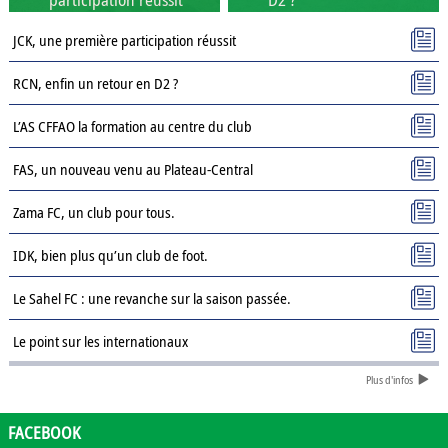
JCK, une première participation réussit
RCN, enfin un retour en D2 ?
L’AS CFFAO la formation au centre du club
FAS, un nouveau venu au Plateau-Central
Zama FC, un club pour tous.
IDK, bien plus qu’un club de foot.
Le Sahel FC : une revanche sur la saison passée.
Le point sur les internationaux
Plus d'infos
Présentation des clubs de D3 : AJSD
Présentation des clubs de D3 : ASPC Tenkodogo
FACEBOOK