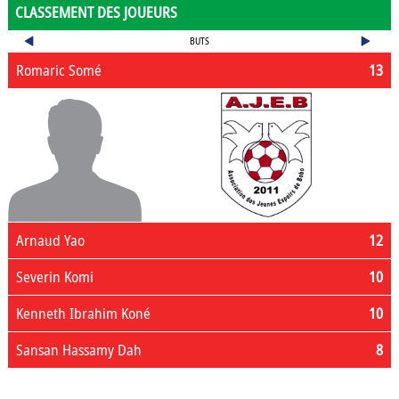
CLASSEMENT DES JOUEURS
BUTS
Romaric Somé
13
Arnaud Yao
12
Severin Komi
10
Kenneth Ibrahim Koné
10
Sansan Hassamy Dah
8