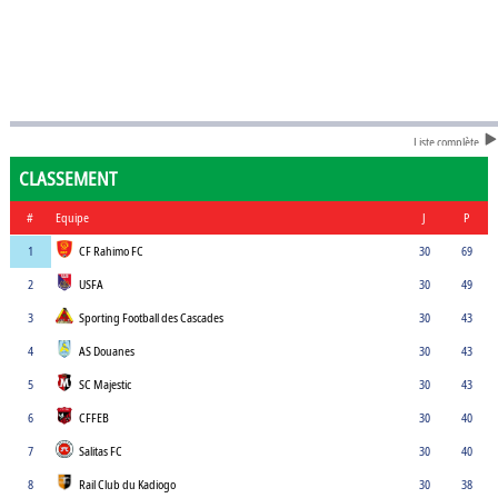
Liste complète
CLASSEMENT
#
Equipe
J
P
1
CF Rahimo FC
30
69
2
USFA
30
49
3
Sporting Football des Cascades
30
43
4
AS Douanes
30
43
5
SC Majestic
30
43
6
CFFEB
30
40
7
Salitas FC
30
40
8
Rail Club du Kadiogo
30
38