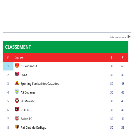
Liste complète
CLASSEMENT
#
Equipe
J
P
1
CF Rahimo FC
30
69
2
USFA
30
49
3
Sporting Football des Cascades
30
43
4
AS Douanes
30
43
5
SC Majestic
30
43
6
CFFEB
30
40
7
Salitas FC
30
40
8
Rail Club du Kadiogo
30
38