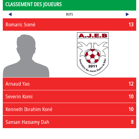
CLASSEMENT DES JOUEURS
BUTS
Romaric Somé
13
Arnaud Yao
12
Severin Komi
10
Kenneth Ibrahim Koné
10
Sansan Hassamy Dah
8