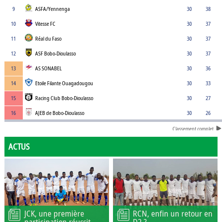
9
ASFA/Yennenga
30
38
10
Vitesse FC
30
37
11
Réal du Faso
30
37
12
ASF Bobo-Dioulasso
30
37
13
AS SONABEL
30
36
14
Etoile Filante Ouagadougou
30
33
15
Racing Club Bobo-Dioulasso
30
27
16
AJEB de Bobo-Dioulasso
30
26
Classement complet
ACTUS
JCK, une première
RCN, enfin un retour en
participation réussit
D2 ?