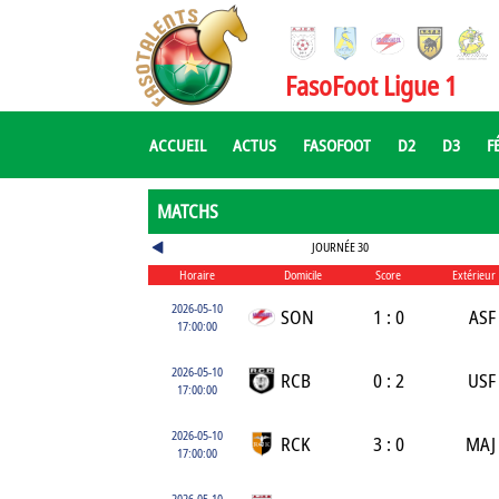
FasoFoot Ligue 1
ACCUEIL
ACTUS
FASOFOOT
D2
D3
F
MATCHS
JOURNÉE 30
Horaire
Domicile
Score
Extérieur
2026-05-10
SON
1 : 0
ASF
17:00:00
2026-05-10
RCB
0 : 2
USF
17:00:00
2026-05-10
RCK
3 : 0
MAJ
17:00:00
2026-05-10