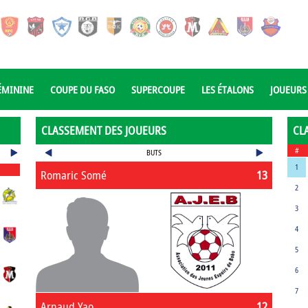
ÉMININE
COUPE DU FASO
SUPERCOUPE
LES ÉTALONS
JOUEURS
CLASSEMENT DES JOUEURS
CL
#
BUTS
1
Romaric Somé
13
2
3
4
5
6
7
Arnaud Yao
12