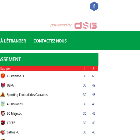
 À L'ÉTRANGER
CONTACTEZ NOUS
ASSEMENT
Equipe
J
P
CF Rahimo FC
30
69
USFA
30
49
Sporting Football des Cascades
30
43
AS Douanes
30
43
SC Majestic
30
43
CFFEB
30
40
Salitas FC
30
40