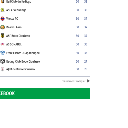
Rail Club du Kadiogo
30
38
ASFA/Yennenga
30
38
Vitesse FC
30
37
Réal du Faso
30
37
ASF Bobo-Dioulasso
30
37
AS SONABEL
30
36
Etoile Filante Ouagadougou
30
33
Racing Club Bobo-Dioulasso
30
27
AJEB de Bobo-Dioulasso
30
26
Classement complet
CEBOOK