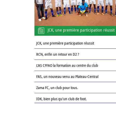
JCK, une première participation réussit
JCK, une première participation réussit
RCN, enfin un retour en D2 ?
L’AS CFFAO la formation au centre du club
FAS, un nouveau venu au Plateau-Central
Zama FC, un club pour tous.
IDK, bien plus qu’un club de foot.
Le Sahel FC : une revanche sur la saison passée.