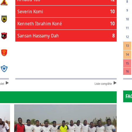
8
Severin Komi
10
9
10
Kenneth Ibrahim Koné
10
11
Sansan Hassamy Dah
8
12
13
14
15
16
plet
Liste complète
FA