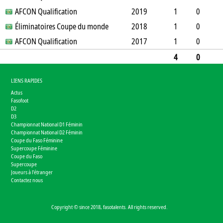
0
AFCON Qualification
1
0
0
0
0
2019
0
0
1
0
0
Éliminatoires Coupe du monde
0
0
0
0
0
2018
0
90
1
0
0
AFCON Qualification
2
0
0
0
2017
0
90
1
0
0
2
0
0
0
0
90
4
0
0
5
0
0
0
0
0
360
LIENS RAPIDES
Actus
Fasofoot
D2
D3
Championnat National D1 Féminin
Championnat National D2 Féminin
Coupe du Faso Féminine
Supercoupe Féminine
Coupe du Faso
Supercoupe
Joueurs à l'étranger
Contactez nous
Copyright © since 2018, fasotalents. All rights reserved.