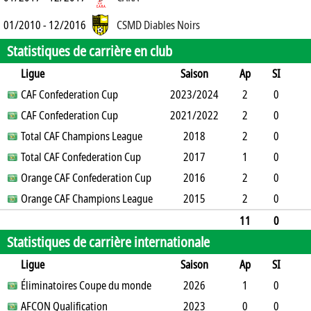
01/2010 - 12/2016
CSMD Diables Noirs
Statistiques de carrière en club
Ligue
Saison
Ap
SI
SO
CAF Confederation Cup
B
B
A
CJ
2023/2024
2J
CR
Min
2
0
0
CAF Confederation Cup
1
0
0
2021/2022
0
0
180
2
0
0
Total CAF Champions League
1
0
0
0
2018
0
180
2
0
1
Total CAF Confederation Cup
0
0
0
0
2017
0
146
1
0
0
Orange CAF Confederation Cup
1
0
0
0
2016
0
90
2
0
0
Orange CAF Champions League
0
0
0
0
2015
0
180
2
0
0
0
0
0
0
0
180
11
0
Statistiques de carrière internationale
1
3
0
0
0
0
0
956
Ligue
Saison
Ap
SI
SO
Éliminatoires Coupe du monde
B
B
A
CJ
2J
2026
CR
Min
1
0
0
AFCON Qualification
0
0
0
0
0
2023
0
90
0
0