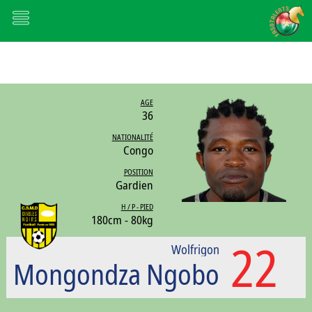
AGE
36
NATIONALITÉ
Congo
POSITION
Gardien
H / P - PIED
180cm - 80kg
22
Wolfrigon
Mongondza Ngobo