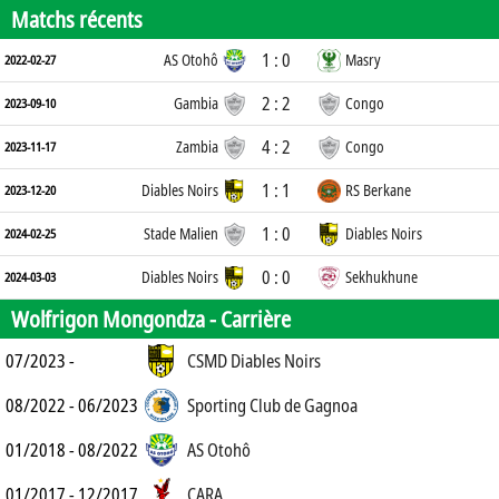
Matchs récents
1 : 0
AS Otohô
Masry
2022-02-27
2 : 2
Gambia
Congo
2023-09-10
4 : 2
Zambia
Congo
2023-11-17
1 : 1
Diables Noirs
RS Berkane
2023-12-20
1 : 0
Stade Malien
Diables Noirs
2024-02-25
0 : 0
Diables Noirs
Sekhukhune
2024-03-03
Wolfrigon Mongondza -
Carrière
07/2023 -
CSMD Diables Noirs
08/2022 - 06/2023
Sporting Club de Gagnoa
01/2018 - 08/2022
AS Otohô
01/2017 - 12/2017
CARA