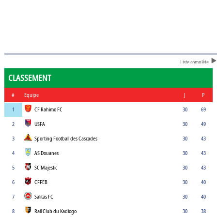
Liste complète
CLASSEMENT
#
Equipe
J
P
1
CF Rahimo FC
30
69
2
USFA
30
49
3
Sporting Football des Cascades
30
43
4
AS Douanes
30
43
5
SC Majestic
30
43
6
CFFEB
30
40
7
Salitas FC
30
40
8
Rail Club du Kadiogo
30
38