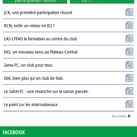
JCK, une première participation réussit
RCN, enfin un retour en D2 ?
L’AS CFFAO la formation au centre du club
FAS, un nouveau venu au Plateau-Central
Zama FC, un club pour tous.
IDK, bien plus qu’un club de foot.
Le Sahel FC : une revanche sur la saison passée.
Le point sur les internationaux
Plus d'infos
Présentation des clubs de D3 : AJSD
Présentation des clubs de D3 : ASPC Tenkodogo
FACEBOOK