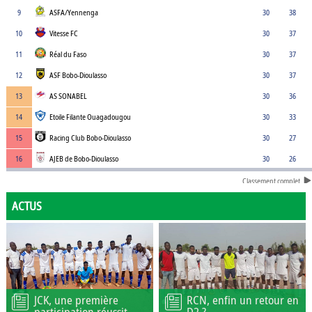
9
ASFA/Yennenga
30
38
10
Vitesse FC
30
37
11
Réal du Faso
30
37
12
ASF Bobo-Dioulasso
30
37
13
AS SONABEL
30
36
14
Etoile Filante Ouagadougou
30
33
15
Racing Club Bobo-Dioulasso
30
27
16
AJEB de Bobo-Dioulasso
30
26
Classement complet
ACTUS
JCK, une première
RCN, enfin un retour en
participation réussit
D2 ?