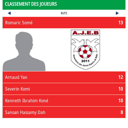
CLASSEMENT DES JOUEURS
BUTS
Romaric Somé
13
Arnaud Yao
12
Severin Komi
10
Kenneth Ibrahim Koné
10
Sansan Hassamy Dah
8