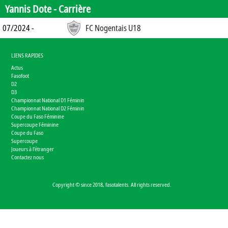
Yannis Dote -
Carrière
07/2024 -
FC Nogentais U18
LIENS RAPIDES
Actus
Fasofoot
D2
D3
Championnat National D1 Féminin
Championnat National D2 Féminin
Coupe du Faso Féminine
Supercoupe Féminine
Coupe du Faso
Supercoupe
Joueurs à l'étranger
Contactez nous
Copyright © since 2018, fasotalents. All rights reserved.