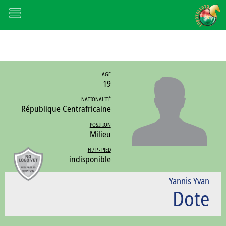
AGE
19
NATIONALITÉ
République Centrafricaine
POSITION
Milieu
H / P - PIED
indisponible
Yannis Yvan
Dote