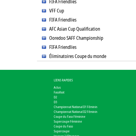
FIFA Friendlies
VFF Cup
FIFA Friendlies
AFC Asian Cup Qualification
Ooredoo SAFF Championship
FIFA Friendlies
Éliminatoires Coupe du monde
LIENS RAPIDES
Actus
Fasofoot
D2
D3
Championnat National D1 Féminin
Championnat National D2 Féminin
Coupe du Faso Féminine
Supercoupe Féminine
Coupe du Faso
Supercoupe
Joueurs à l'étranger