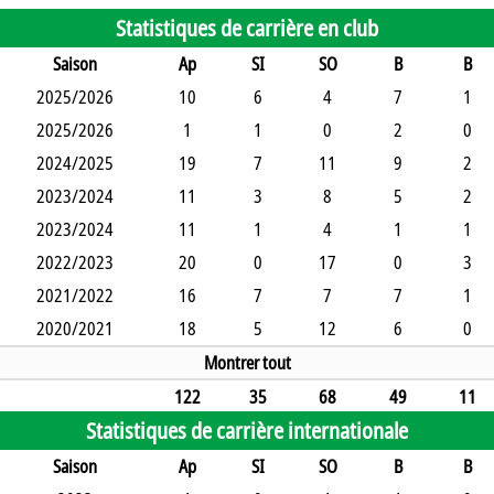
Statistiques de carrière en club
Saison
Ap
SI
SO
B
B
2025/2026
10
6
4
7
1
2025/2026
1
1
0
2
0
2024/2025
19
7
11
9
2
2023/2024
11
3
8
5
2
2023/2024
11
1
4
1
1
2022/2023
20
0
17
0
3
2021/2022
16
7
7
7
1
2020/2021
18
5
12
6
0
Montrer tout
122
35
68
49
11
Statistiques de carrière internationale
Saison
Ap
SI
SO
B
B