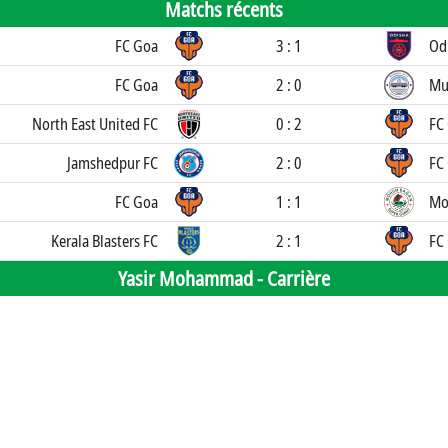
Matchs récents
FC Goa
3 : 1
Od
FC Goa
2 : 0
Mu
North East United FC
0 : 2
FC
Jamshedpur FC
2 : 0
FC
FC Goa
1 : 1
Mo
Kerala Blasters FC
2 : 1
FC
Yasir Mohammad -
Carrière