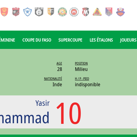
ÉMININE
COUPE DU FASO
SUPERCOUPE
LES ÉTALONS
JOUEURS
AGE
POSITION
28
Milieu
NATIONALITÉ
H / P - PIED
Inde
indisponible
10
Yasir
hammad