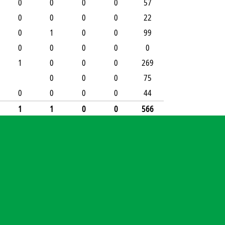
0
0
0
0
57
0
0
0
0
22
0
1
0
0
99
0
0
0
0
0
1
0
0
0
269
0
0
0
75
0
0
0
0
44
1
1
0
0
566