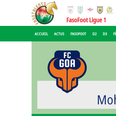
FasoFoot Ligue 1
ACCUEIL
ACTUS
FASOFOOT
D2
D3
F
Mo