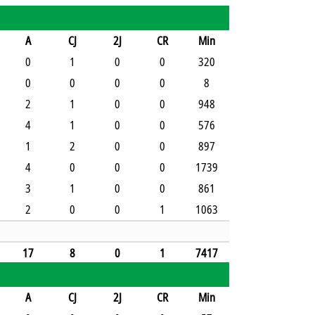
A
CJ
2J
CR
Min
0
1
0
0
320
0
0
0
0
8
2
1
0
0
948
4
1
0
0
576
1
2
0
0
897
4
0
0
0
1739
3
1
0
0
861
2
0
0
1
1063
17
8
0
1
7417
A
CJ
2J
CR
Min