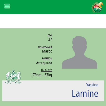
AGE
27
NATIONALITÉ
Maroc
POSITION
Attaquant
H / P - PIED
179cm - 67kg
Yassine
Lamine