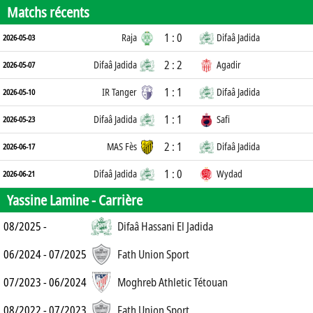
Matchs récents
1 : 0
Raja
Difaâ Jadida
2026-05-03
2 : 2
Difaâ Jadida
Agadir
2026-05-07
1 : 1
IR Tanger
Difaâ Jadida
2026-05-10
1 : 1
Difaâ Jadida
Safi
2026-05-23
2 : 1
MAS Fès
Difaâ Jadida
2026-06-17
1 : 0
Difaâ Jadida
Wydad
2026-06-21
Yassine Lamine -
Carrière
08/2025 -
Difaâ Hassani El Jadida
06/2024 - 07/2025
Fath Union Sport
07/2023 - 06/2024
Moghreb Athletic Tétouan
08/2022 - 07/2023
Fath Union Sport