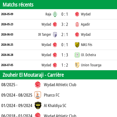
Matchs récents
0 : 1
Raja
Wydad
2026-05-09
3 : 2
Wydad
Agadir
2026-05-23
2 : 1
IR Tanger
Wydad
2026-06-03
0 : 1
Wydad
MAS Fès
2026-06-25
1 : 3
Wydad
Ol. Dcheira
2026-06-28
1 : 2
Wydad
Union Touarga
2026-07-05
Zouheir El Moutaraji -
Carrière
08/2025 -
Wydad Athletic Club
09/2024 - 08/2025
Pharco FC
01/2024 - 09/2024
Al Khaldiya SC
06/2018 - 01/2024
Wydad Athletic Club