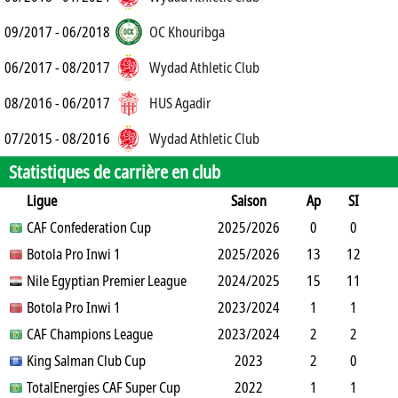
09/2017 - 06/2018
OC Khouribga
06/2017 - 08/2017
Wydad Athletic Club
08/2016 - 06/2017
HUS Agadir
07/2015 - 08/2016
Wydad Athletic Club
Statistiques de carrière en club
Ligue
Saison
Ap
SI
SO
CAF Confederation Cup
B
B
A
CJ
2025/2026
2J
CR
Min
0
0
0
Botola Pro Inwi 1
1
0
0
2025/2026
0
0
0
13
12
1
Nile Egyptian Premier League
20
0
1
2024/2025
0
0
249
15
11
4
Botola Pro Inwi 1
12
2
1
0
2023/2024
0
0
434
1
1
0
CAF Champions League
4
0
0
2023/2024
0
0
16
2
2
0
King Salman Club Cup
2
0
0
0
2023
0
70
2
0
2
TotalEnergies CAF Super Cup
0
0
0
0
0
2022
0
127
1
1