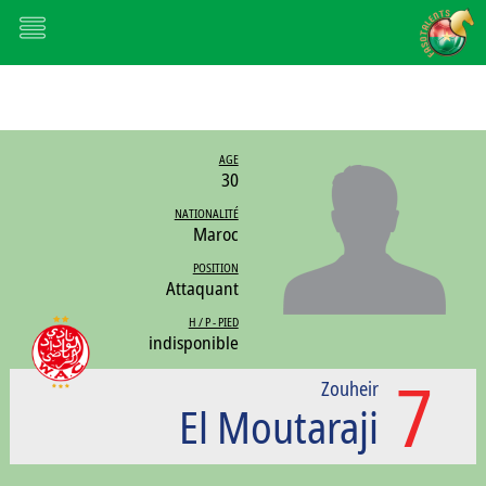
AGE
30
NATIONALITÉ
Maroc
POSITION
Attaquant
H / P - PIED
indisponible
7
Zouheir
El Moutaraji