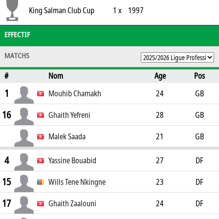
King Salman Club Cup
1 x
1997
EFFECTIF
MATCHS
#
Nom
Age
Pos
1
Mouhib Chamakh
24
GB
16
Ghaith Yefreni
28
GB
Malek Saada
21
GB
4
Yassine Bouabid
27
DF
15
Wills Tene Nkingne
23
DF
17
Ghaith Zaalouni
24
DF