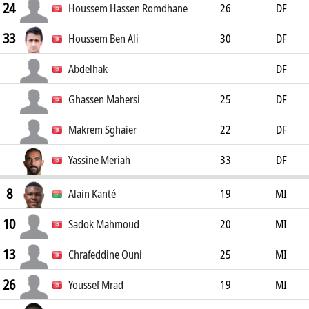
24
Houssem Hassen Romdhane
26
DF
33
Houssem Ben Ali
30
DF
Abdelhak
DF
Ghassen Mahersi
25
DF
Makrem Sghaier
22
DF
Yassine Meriah
33
DF
8
Alain Kanté
19
MI
10
Sadok Mahmoud
20
MI
13
Chrafeddine Ouni
25
MI
26
Youssef Mrad
19
MI