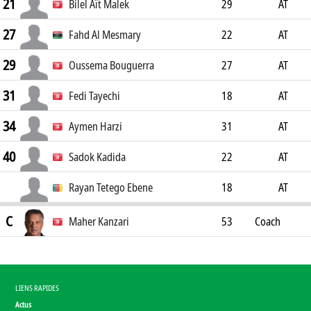
21
Bilel Aït Malek
29
AT
27
Fahd Al Mesmary
22
AT
29
Oussema Bouguerra
27
AT
31
Fedi Tayechi
18
AT
34
Aymen Harzi
31
AT
40
Sadok Kadida
22
AT
Rayan Tetego Ebene
18
AT
C
Maher Kanzari
53
Coach
LIENS RAPIDES
Actus