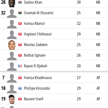
28
Saidou Khan
30
MI
32
Osamah Al Shuraimi
25
MI
Hamza Mansri
22
MI
Haykeul Chikhaoui
29
MI
Mootez Zaddem
25
MI
Nidhal Sghaier
26
MI
Rayan El Djebali
20
MI
7
Hamza Khadhraoui
27
AT
18
Phillipe Kinzumbi
29
AT
19
Bassem Srarfi
29
AT