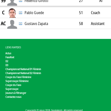
99
Federico Girotti
27
AT
C
Pablo Guede
51
Coach
AC
Gustavo Zapata
58
Assistant
Coach
LIENS RAPIDES
Actus
Fasofoot
D2
D3
Championnat National D1 Féminin
Championnat National D2 Féminin
Coupe du Faso Féminine
Supercoupe Féminine
Coupe du Faso
Supercoupe
Joueurs à l'étranger
Contactez nous
Copyright © since 2018, fasotalents. All rights reserved.