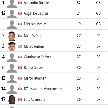
1
Alejandro Duarte
32
GB
12
Angel De La Cruz
24
GB
Fabrisio Mesías
19
GB
2
Nicolás Díaz
27
DF
3
Mateo Antoni
23
DF
4
Gianfranco Chávez
27
DF
6
Renzo Garcés
30
DF
13
Marco Huamán
23
DF
14
D'Alessandro Montenegro
23
DF
17
Luis Advíncula
36
DF