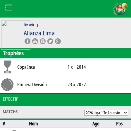
Site web
|
Alianza Lima
Trophées
Copa Inca
1 x
2014
Primera División
23 x
2022
EFFECTIF
MATCHS
#
Nom
Age
Pos