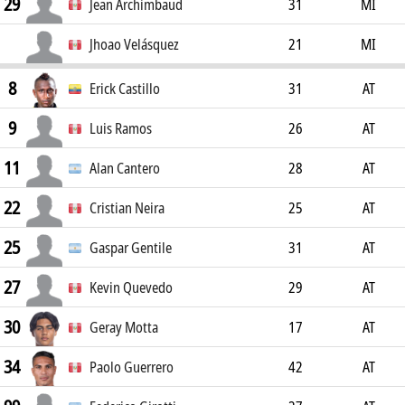
29
Jean Archimbaud
31
MI
Jhoao Velásquez
21
MI
8
Erick Castillo
31
AT
9
Luis Ramos
26
AT
11
Alan Cantero
28
AT
22
Cristian Neira
25
AT
25
Gaspar Gentile
31
AT
27
Kevin Quevedo
29
AT
30
Geray Motta
17
AT
34
Paolo Guerrero
42
AT