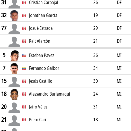
31
Cristian Carbajal
26
DF
32
Jonathan García
19
DF
77
Josué Estrada
29
DF
Rait Alarcón
21
DF
5
Esteban Pavez
36
MI
7
Fernando Gaibor
34
MI
15
Jesús Castillo
30
MI
18
Alessandro Burlamaqui
24
MI
20
Jairo Vélez
31
MI
21
Piero Cari
18
MI