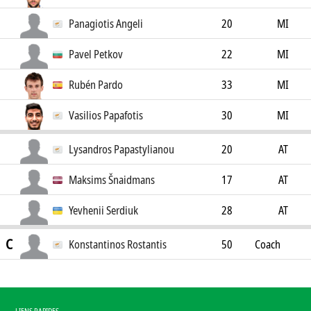
Panagiotis Angeli
20
MI
Pavel Petkov
22
MI
Rubén Pardo
33
MI
Vasilios Papafotis
30
MI
Lysandros Papastylianou
20
AT
Maksims Šnaidmans
17
AT
Yevhenii Serdiuk
28
AT
C
Konstantinos Rostantis
50
Coach
LIENS RAPIDES