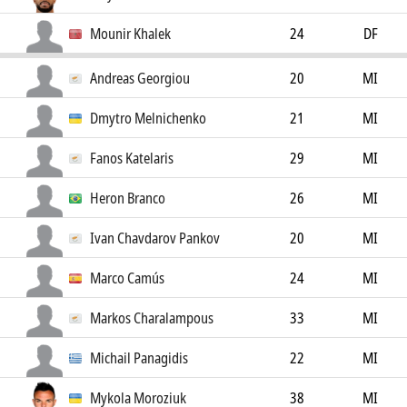
Mounir Khalek
24
DF
Andreas Georgiou
20
MI
Dmytro Melnichenko
21
MI
Fanos Katelaris
29
MI
Heron Branco
26
MI
Ivan Chavdarov Pankov
20
MI
Marco Camús
24
MI
Markos Charalampous
33
MI
Michail Panagidis
22
MI
Mykola Moroziuk
38
MI