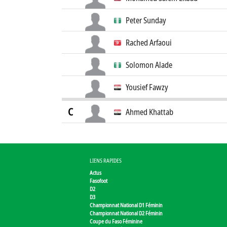
Peter Sunday
Rached Arfaoui
Solomon Alade
Yousief Fawzy
C
Ahmed Khattab
LIENS RAPIDES
Actus
Fasofoot
D2
D3
Championnat National D1 Féminin
Championnat National D2 Féminin
Coupe du Faso Féminine