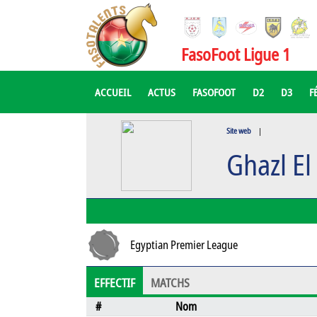
FasoFoot Ligue 1
ACCUEIL
ACTUS
FASOFOOT
D2
D3
F
Site web
|
Ghazl El
Egyptian Premier League
EFFECTIF
MATCHS
#
Nom