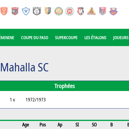
ÉMININE
COUPE DU FASO
SUPERCOUPE
LES ÉTALONS
JOUEURS
 Mahalla SC
Trophées
1 x
1972/1973
Age
Pos
Ap
SI
SO
B