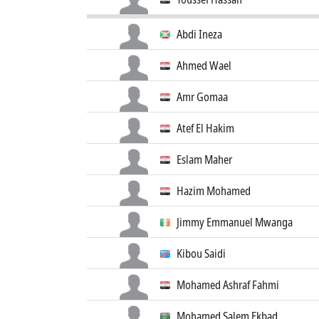
Abdi Ineza
Ahmed Wael
Amr Gomaa
Atef El Hakim
Eslam Maher
Hazim Mohamed
Jimmy Emmanuel Mwanga
Kibou Saidi
Mohamed Ashraf Fahmi
Mohamed Salem Ekbad