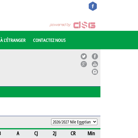
 À L'ÉTRANGER
CONTACTEZ NOUS
B
A
CJ
2J
CR
Min