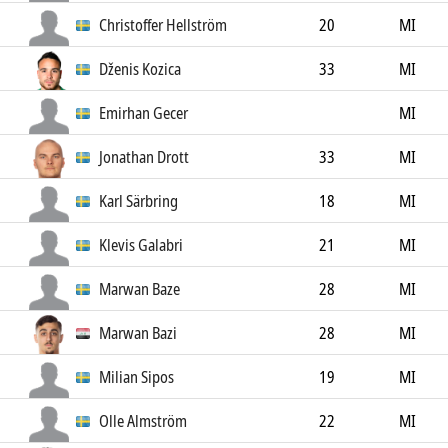
Christoffer Hellström
20
MI
Dženis Kozica
33
MI
Emirhan Gecer
MI
Jonathan Drott
33
MI
Karl Särbring
18
MI
Klevis Galabri
21
MI
Marwan Baze
28
MI
Marwan Bazi
28
MI
Milian Sipos
19
MI
Olle Almström
22
MI