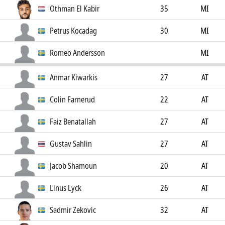
Othman El Kabir
35
MI
Petrus Kocadag
30
MI
Romeo Andersson
MI
Anmar Kiwarkis
27
AT
Colin Farnerud
22
AT
Faiz Benatallah
27
AT
Gustav Sahlin
27
AT
Jacob Shamoun
20
AT
Linus Lyck
26
AT
Sadmir Zekovic
32
AT