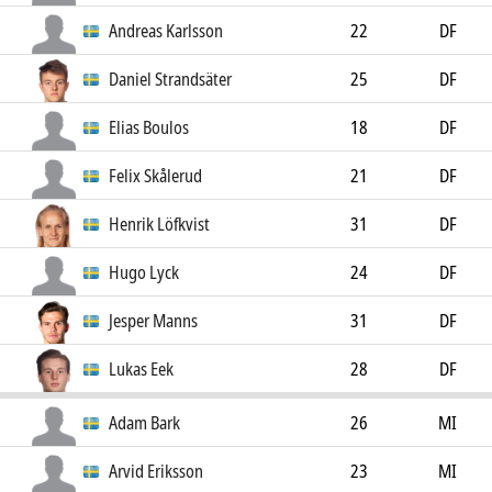
Andreas Karlsson
22
DF
Daniel Strandsäter
25
DF
Elias Boulos
18
DF
Felix Skålerud
21
DF
Henrik Löfkvist
31
DF
Hugo Lyck
24
DF
Jesper Manns
31
DF
Lukas Eek
28
DF
Adam Bark
26
MI
Arvid Eriksson
23
MI