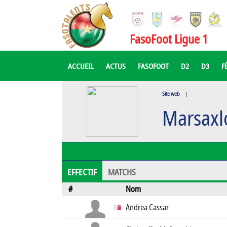
FasoFoot Ligue 1
ACCUEIL
ACTUS
FASOFOOT
D2
D3
F
Site web
|
Marsaxl
EFFECTIF
MATCHS
#
Nom
Andrea Cassar