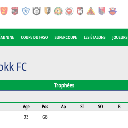
ÉMININE
COUPE DU FASO
SUPERCOUPE
LES ÉTALONS
JOUEURS
okk FC
Trophées
Age
Pos
Ap
SI
SO
B
33
GB