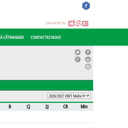
 À L'ÉTRANGER
CONTACTEZ NOUS
B
CJ
2J
CR
Min