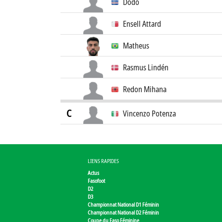
Dodo
Ensell Attard
Matheus
Rasmus Lindén
Redon Mihana
C
Vincenzo Potenza
LIENS RAPIDES
Actus
Fasofoot
D2
D3
Championnat National D1 Féminin
Championnat National D2 Féminin
Coupe du Faso Féminine