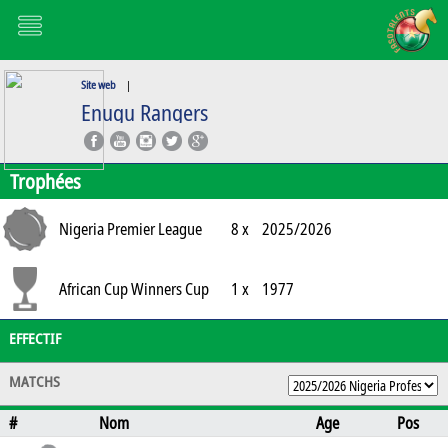
Site web
|
Enugu Rangers
Trophées
Nigeria Premier League
8 x
2025/2026
African Cup Winners Cup
1 x
1977
EFFECTIF
MATCHS
#
Nom
Age
Pos