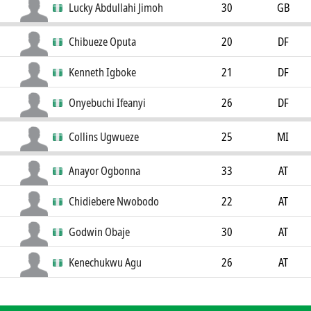
Lucky Abdullahi Jimoh
30
GB
Chibueze Oputa
20
DF
Kenneth Igboke
21
DF
Onyebuchi Ifeanyi
26
DF
Collins Ugwueze
25
MI
Anayor Ogbonna
33
AT
Chidiebere Nwobodo
22
AT
Godwin Obaje
30
AT
Kenechukwu Agu
26
AT