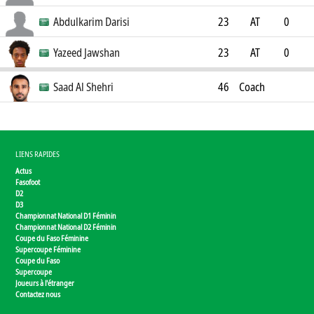
0
Abdulkarim Darisi
23
AT
0
0
Yazeed Jawshan
23
AT
0
0
Saad Al Shehri
46
Coach
LIENS RAPIDES
Actus
Fasofoot
D2
D3
Championnat National D1 Féminin
Championnat National D2 Féminin
Coupe du Faso Féminine
Supercoupe Féminine
Coupe du Faso
Supercoupe
Joueurs à l'étranger
Contactez nous