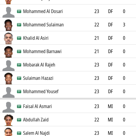
0
Mohammed Al Dosari
23
DF
0
0
Mohammed Sulaiman
22
DF
3
Al Ahli Saudi Club
0
Khalid Al Asiri
21
DF
0
0
Mohammed Barnawi
21
DF
0
0
Mobarak Al Rajeh
23
DF
0
0
Sulaiman Hazazi
23
DF
0
Al Riyadh Saudi Club
0
Mohammed Yousef
23
DF
0
0
Faisal Al Asmari
23
MI
0
0
Abdullah Zaid
22
MI
0
0
Salem Al Najdi
23
MI
0