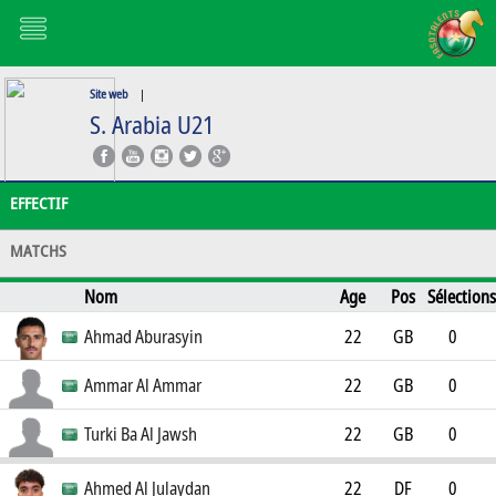
Site web
|
S. Arabia U21
EFFECTIF
MATCHS
Nom
Age
Pos
Sélections
Buts
Club
Ahmad Aburasyin
22
GB
0
0
Ammar Al Ammar
22
GB
0
0
Turki Ba Al Jawsh
22
GB
0
0
Ahmed Al Julaydan
22
DF
0