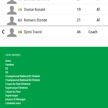
Oumar Konaté
19
AT
Romaric Etonde
21
AT
C
Djimi Traoré
46
Coach
LIENS RAPIDES
Actus
Fasofoot
D2
D3
Championnat National D1 Féminin
Championnat National D2 Féminin
Coupe du Faso Féminine
Supercoupe Féminine
Coupe du Faso
Supercoupe
Joueurs à l'étranger
Contactez nous