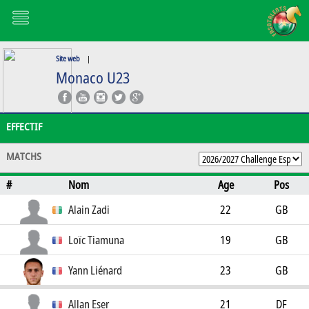
Site web
|
Monaco U23
EFFECTIF
MATCHS
#
Nom
Age
Pos
Alain Zadi
22
GB
Loïc Tiamuna
19
GB
Yann Liénard
23
GB
Allan Eser
21
DF