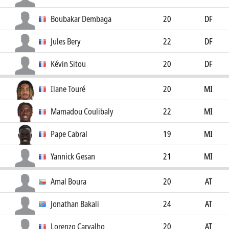
Boubakar Dembaga
20
DF
Jules Bery
22
DF
Kévin Sitou
20
DF
Ilane Touré
20
MI
Mamadou Coulibaly
22
MI
Pape Cabral
19
MI
Yannick Gesan
21
MI
Amal Boura
20
AT
Jonathan Bakali
24
AT
Lorenzo Carvalho
20
AT