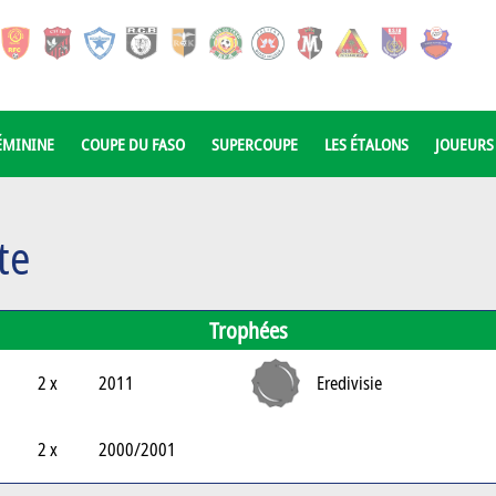
ÉMININE
COUPE DU FASO
SUPERCOUPE
LES ÉTALONS
JOUEURS
te
Trophées
2 x
2011
Eredivisie
2 x
2000/2001