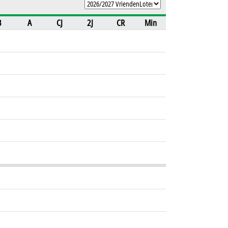
B
A
CJ
2J
CR
Min