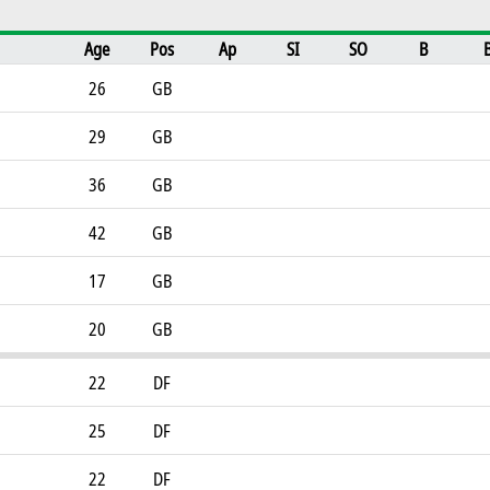
Age
Pos
Ap
SI
SO
B
26
GB
29
GB
36
GB
42
GB
17
GB
20
GB
22
DF
25
DF
22
DF