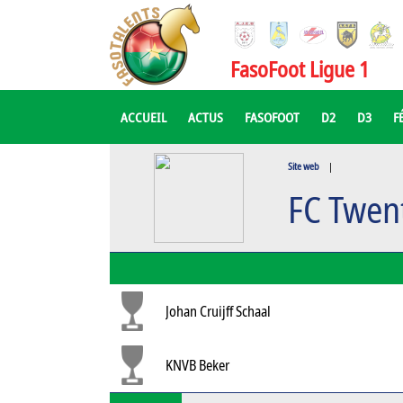
FasoFoot Ligue 1
ACCUEIL
ACTUS
FASOFOOT
D2
D3
F
Site web
|
FC Twen
Johan Cruijff Schaal
KNVB Beker