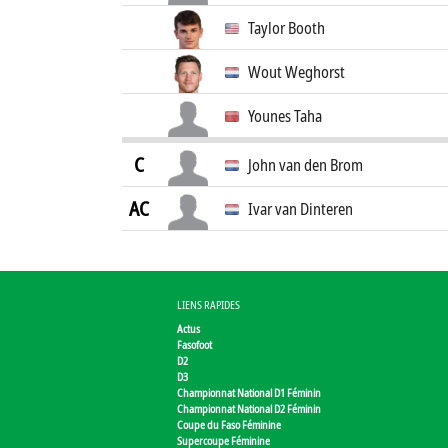
Taylor Booth
Wout Weghorst
Younes Taha
C
John van den Brom
AC
Ivar van Dinteren
LIENS RAPIDES
Actus
Fasofoot
D2
D3
Championnat National D1 Féminin
Championnat National D2 Féminin
Coupe du Faso Féminine
Supercoupe Féminine