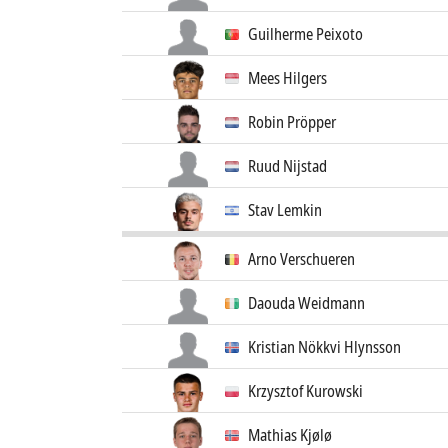
Guilherme Peixoto
Mees Hilgers
Robin Pröpper
Ruud Nijstad
Stav Lemkin
Arno Verschueren
Daouda Weidmann
Kristian Nökkvi Hlynsson
Krzysztof Kurowski
Mathias Kjølø