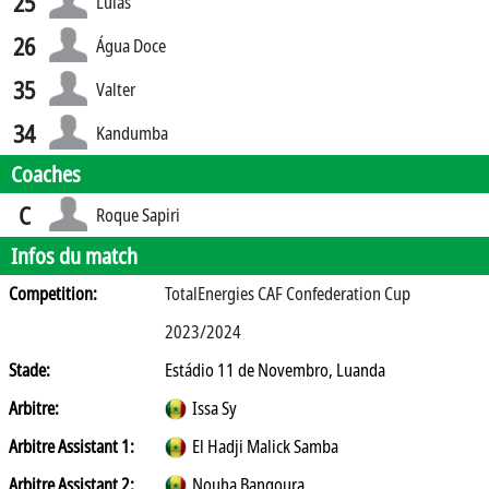
25
Lulas
26
Água Doce
35
Valter
34
Kandumba
Coaches
C
Roque Sapiri
Infos du match
Competition:
TotalEnergies CAF Confederation Cup
2023/2024
Stade:
Estádio 11 de Novembro, Luanda
Arbitre:
Issa Sy
Arbitre Assistant 1:
El Hadji Malick Samba
Arbitre Assistant 2:
Nouha Bangoura