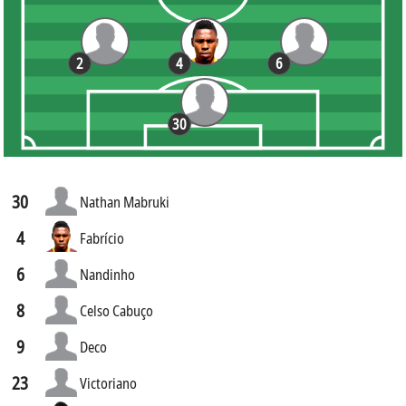
2
4
6
30
30
Nathan Mabruki
4
Fabrício
6
Nandinho
8
Celso Cabuço
9
Deco
23
Victoriano