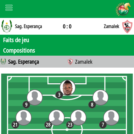
0 : 0
Sag. Esperança
Zamalek
Faits de jeu
Compositions
Sag. Esperança
Zamalek
3
9
8
21
28
23
7