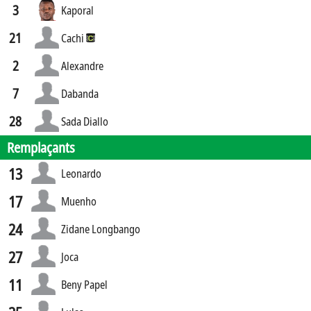
3
Kaporal
21
Cachi
2
Alexandre
7
Dabanda
28
Sada Diallo
Remplaçants
13
Leonardo
17
Muenho
24
Zidane Longbango
27
Joca
11
Beny Papel