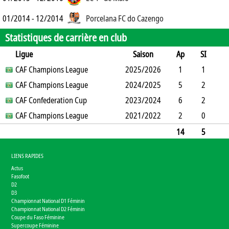
01/2014 - 12/2014
Porcelana FC do Cazengo
Statistiques de carrière en club
Ligue
Saison
Ap
SI
SO
CAF Champions League
B
B
A
CJ
2025/2026
2J
CR
Min
1
1
0
CAF Champions League
1
0
0
0
2024/2025
0
0
4
5
2
1
CAF Confederation Cup
3
0
0
0
2023/2024
0
0
350
6
2
0
CAF Champions League
2
0
0
2021/2022
0
0
407
2
0
1
1
0
2
0
0
136
14
5
2
7
0
0
2
0
0
897
LIENS RAPIDES
Actus
Fasofoot
D2
D3
Championnat National D1 Féminin
Championnat National D2 Féminin
Coupe du Faso Féminine
Supercoupe Féminine