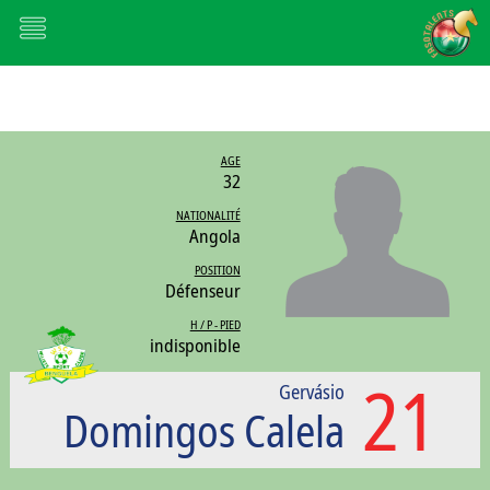
AGE
32
NATIONALITÉ
Angola
POSITION
Défenseur
H / P - PIED
indisponible
21
Gervásio
Domingos Calela