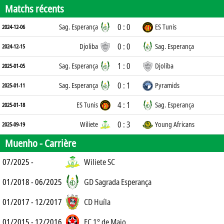
Matchs récents
0 : 0
Sag. Esperança
ES Tunis
2024-12-06
0 : 0
Djoliba
Sag. Esperança
2024-12-15
1 : 0
Sag. Esperança
Djoliba
2025-01-05
0 : 1
Sag. Esperança
Pyramids
2025-01-11
4 : 1
ES Tunis
Sag. Esperança
2025-01-18
0 : 3
Wiliete
Young Africans
2025-09-19
Muenho -
Carrière
07/2025 -
Wiliete SC
01/2018 - 06/2025
GD Sagrada Esperança
01/2017 - 12/2017
CD Huíla
01/2015 - 12/2016
EC 1° de Maio